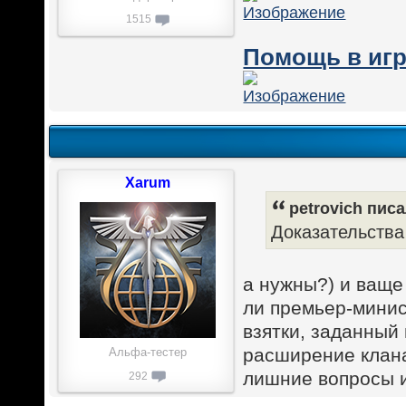
1515
Помощь в игр
Xarum
petrovich писа
Доказательства
а нужны?) и ваще 
ли премьер-минис
взятки, заданный 
расширение клан
Альфа-тестер
лишние вопросы и
292