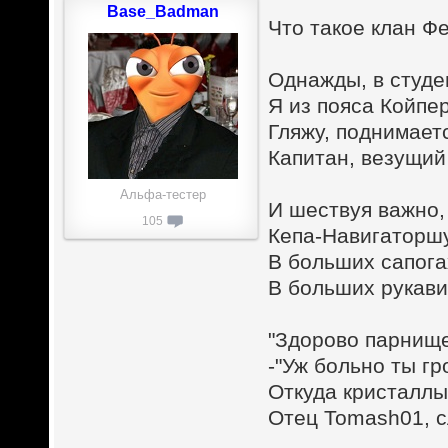
Base_Badman
Что такое клан Фе
Однажды, в студ
Я из пояса Койпе
Гляжу, поднимает
Капитан, везущий 
Альфа-тестер
И шествуя важно,
105
Кепа-Навигаторшу
В больших сапога
В больших рукавиц
"Здорово парнище
-"Уж больно ты гр
Откуда кристаллы?
Отец Tomash01, с