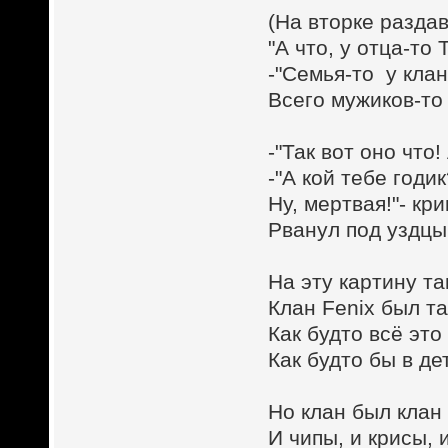
(На вторке раздав
"А что, у отца-т
-"Семья-то у кла
Всего мужиков-то 
-"Так вот оно что!
-"А кой тебе годик
Ну, мертвая!"- кр
Рванул под уздцы
На эту картину та
Клан Fenix был т
Как будто всё это
Как будто бы в де
Но клан был клан
И чипы, и крисы, 