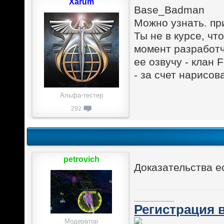
Xarum
Base_Badman
Можно узнать. пр
Ты не в курсе, чт
момент разработч
ее озвучу - клан
- за счет нарисов
Альфа-тестер
292
petrovich
Доказательства е
________
Регистрация в
Модератор