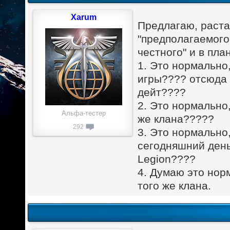
Xarum
Предлагаю, раcтав
"предполагаемого
честного" и в пла
1. Это нормально,
игры???? отсюда 
дейт????
2. Это нормально,
Альфа-тестер
же клана?????
292
3. Это нормально,
сегодняшний день
Legion????
4. Думаю это нор
того же клана.