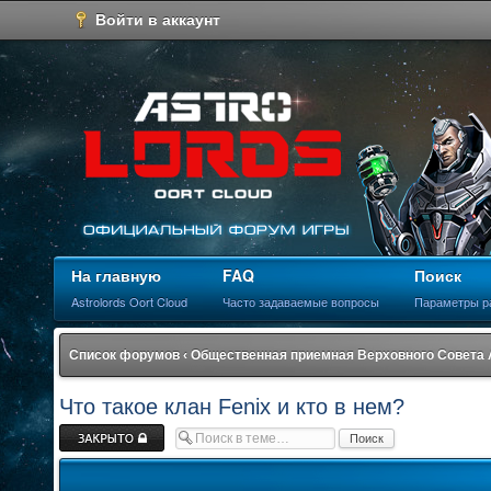
Войти в аккаунт
На главную
FAQ
Поиск
Astrolords Oort Cloud
Часто задаваемые вопросы
Параметры р
Список форумов
‹
Общественная приемная Верховного Совета
Что такое клан Fenix и кто в нем?
Закрыто