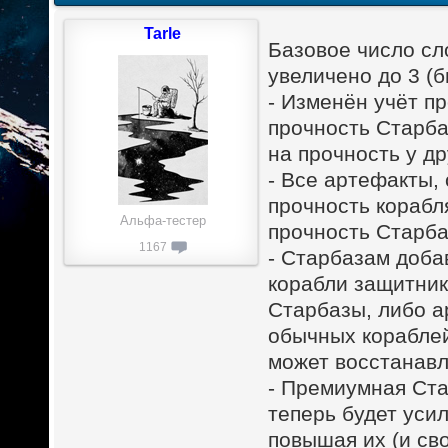
Tarle
Базовое число сл
увеличено до 3 (б
- Изменён учёт п
прочность Старба
на прочность у др
- Все артефакты,
прочность корабл
Альфа-тестер
прочность Старба
1167
- Старбазам доба
корабли защитник
Старбазы, либо а
обычных кораблей
может восстанавл
- Премиумная Ста
теперь будет уси
повышая их (и сво