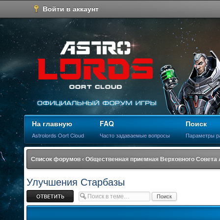
Войти в аккаунт
На главную
FAQ
Поиск
Astrolords Oort Cloud
Часто задаваемые вопросы
Параметры р
Список форумов
‹
Общественная приемная Верховного Совета
Улучшения Старбазы
Ответить