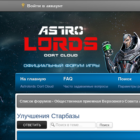
Войти в аккаунт
На главную
FAQ
Поиск
Astrolords Oort Cloud
Часто задаваемые вопросы
Параметры р
Список форумов
‹
Общественная приемная Верховного Совета
Улучшения Старбазы
Ответить