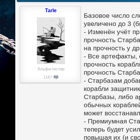
Tarle
Базовое число сл
увеличено до 3 (б
- Изменён учёт п
прочность Старба
на прочность у др
- Все артефакты,
прочность корабл
Альфа-тестер
прочность Старба
1167
- Старбазам доба
корабли защитник
Старбазы, либо а
обычных кораблей
может восстанавл
- Премиумная Ста
теперь будет уси
повышая их (и сво