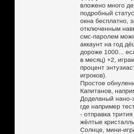
вложено много де
подробный статус
окна бесплатно, 
отключенным нав
смс-паролем можн
аккаунт на год дё
дороже 1000... ес
в месяц) +2, игр
процент энтузиаст
игроков).
Простое обнулени
Капитанов, напри
Доделаный нано-з
где например тес
- отправка трития
жёлтые кристаллы
Солнце, мини-игр