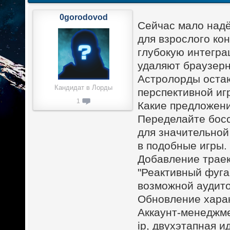
0gorodovod
Сейчас мало надё
для взрослого ко
глубокую интегра
удаляют браузерн
Астролорды остаю
Кандидат в Лорды
перспективной иг
1
Какие предложени
Переделайте босс
для значительной
в подобные игры.
Добавление траек
"Реактивный фуга
возможной аудит
Обновление харак
Аккаунт-менеджме
ip, двухэтапная и