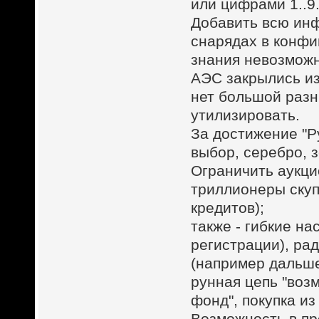
или цифрами 1..9
Добавить всю ин
снарядах в конфиг
знания невозможн
АЭС закрылись из
нет большой разн
утилизировать.
За достижение "Р
выбор, серебро, з
Ограничить аукци
триллионеры скуп
кредитов);
также - гибкие на
регистрации), ра
(например дальше
рунная цепь "воз
фонд", покупка и
Возможность в пр