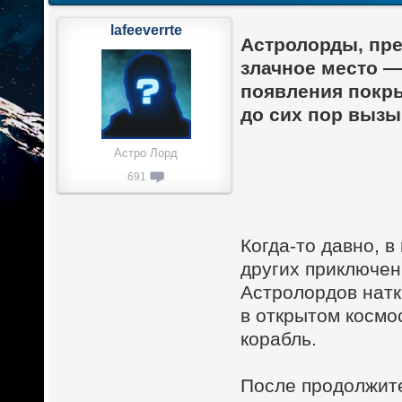
lafeeverrte
Астролорды, пр
злачное место 
появления покры
до сих пор выз
Астро Лорд
691
Когда-то давно, в
других приключен
Астролордов нат
в открытом космо
корабль.
После продолжите