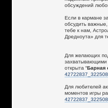
обсуждений любог
Если в кармане з
обсудить важные,
тебе к нам, Астр
Дредноута» для т
Для желающих по
захватывающими 
открыта "
Барная 
42722837_32250
Для любителей а
моментов игры ра
42722837_32250