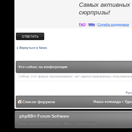
Cамых активных
сюрпризы!
FAQ
|
Wiki
|
Служба поддержки
Ответить
Вернуться в News
Кто сейчас на конференции
Сейчас этот форум просматривают: нет зарегистрированных пользователей
Рус
Наша команда
•
Уда
Список форумов
phpBB® Forum Software
Powered by phpBB® Forum Software © phpBB Group