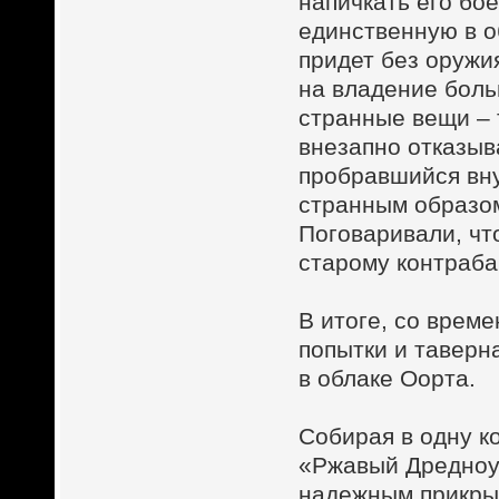
напичкать его бо
единственную в об
придет без оружия
на владение боль
странные вещи – 
внезапно отказыв
пробравшийся вну
странным образо
Поговаривали, чт
старому контраба
В итоге, со врем
попытки и тавер
в облаке Оорта.
Собирая в одну к
«Ржавый Дредноут
надежным прикрыт