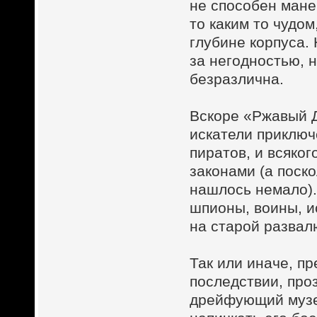
не способен мане
то каким то чудо
глубине корпуса.
за негодностью, 
безразлична.
Вскоре «Ржавый Д
искатели приключ
пиратов, и всяко
законами (а поско
нашлось немало).
шпионы, воины, и
на старой развал
Так или иначе, п
последствии, про
дрейфующий музе