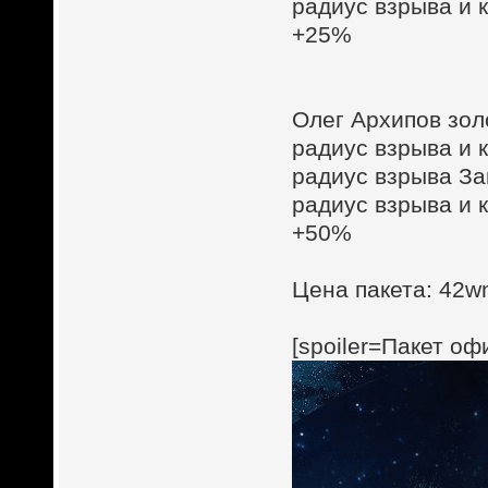
радиус взрыва и 
+25%
Олег Архипов зол
радиус взрыва и 
радиус взрыва З
радиус взрыва и 
+50%
Цена пакета: 42wm
[spoiler=Пакет о