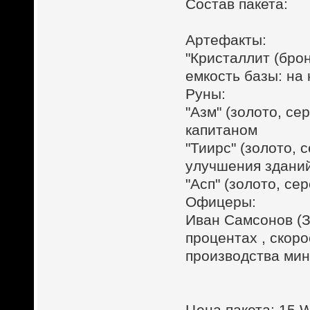
Состав пакета:
Артефакты:
"Кристаллит (брон
емкость базы: на
Руны:
"Азм" (золото, с
капитаном
"Тиирс" (золото, 
улучшения здани
"Асп" (золото, се
Офицеры:
Иван Самсонов (З
процентах , скор
производства мин
Цена пакета: 15 W