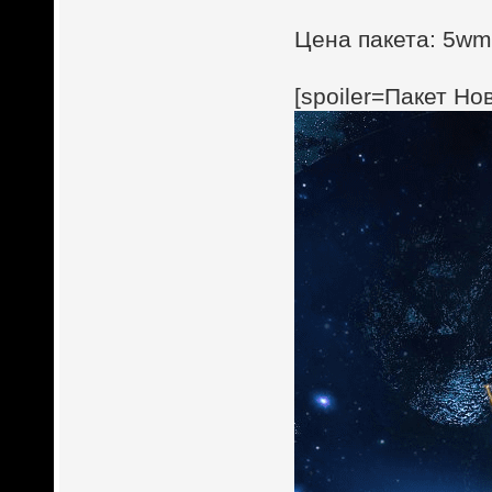
Цена пакета: 5wmz
[spoiler=Пакет Н