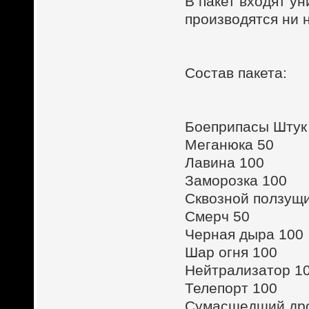
В пакет входят у
производятся ни 
Состав пакета:
Боеприпасы Штук
Меганюка 50
Лавина 100
Заморозка 100
Сквозной ползущи
Смерч 50
Черная дыра 100
Шар огня 100
Нейтрализатор 1
Телепорт 100
Сумасшедший др