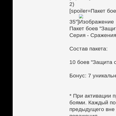
2)
[spoiler=Пакет бо
35"]
Пакет боев "Защи
Серия - Сражения
Состав пакета:
10 боев "Защита 
Бонус: 7 уникал
* При активации п
боями. Каждый по
предыдущего вне 
поражения.