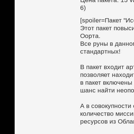
6)
[spoiler=Пакет "И
Этот пакет повыс
Оорта.
Все руны в данно
стандартных!
В пакет входит а
позволяет находи
в пакет включены
шанс найти неопо
А в совокупност
количество мисси
ресурсов из Обла