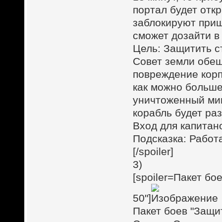
портал будет откр
заблокируют приш
сможет дозайти в
Цель: Защитить с
Совет земли обе
повреждение корп
как можно больше
уничтоженный мин
корабль будет ра
Вход для капитан
Подсказка: Работ
[/spoiler]
3)
[spoiler=Пакет бо
50"]
Пакет боев "Защи