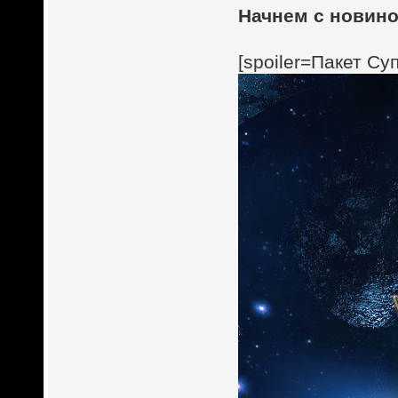
Начнем с новино
[spoiler=Пакет Су