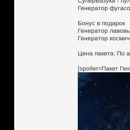
СуперБазука - пул
Генератор фугасов
Бонус в подарок
Генератор лавовых
Генератор космиче
Цена пакета: По а
[spoiler=Пакет Ге