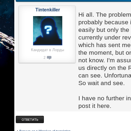
Tintenkiller
Hi all. The proble
probably because it
easily but only th
currently under re
which has sent me
Кандидат в Лорды
the moment, but on
2
not know. I'm assu
us directly on the
can see. Unfortunat
So wait and see.
I have no further 
post it here.
Ответить
Вернуться в Mistakes of translation