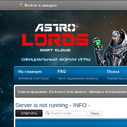
Войти в аккаунт
На главную
FAQ
Поиск
Astrolords Oort Cloud
Часто задаваемые вопросы
Параметры р
Список форумов
‹
En Astro Lords players
‹
Mistakes of translation
Server is not running - INFO -
Ответить