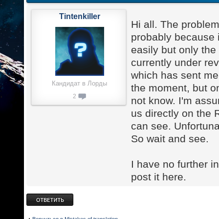
Tintenkiller
Hi all. The proble
probably because it
easily but only th
currently under re
which has sent me
Кандидат в Лорды
the moment, but on
2
not know. I'm assu
us directly on the
can see. Unfortunat
So wait and see.
I have no further 
post it here.
Ответить
Вернуться в Mistakes of translation