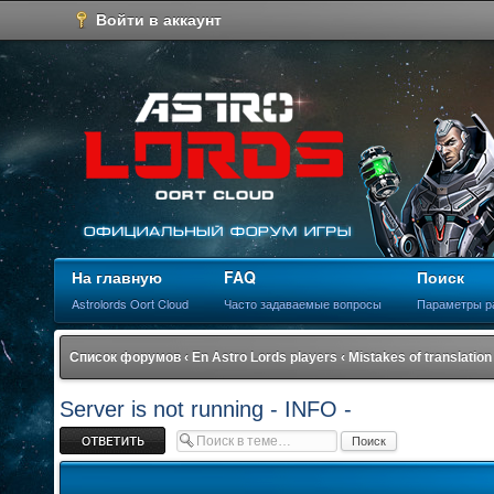
Войти в аккаунт
На главную
FAQ
Поиск
Astrolords Oort Cloud
Часто задаваемые вопросы
Параметры р
Список форумов
‹
En Astro Lords players
‹
Mistakes of translation
Server is not running - INFO -
Ответить