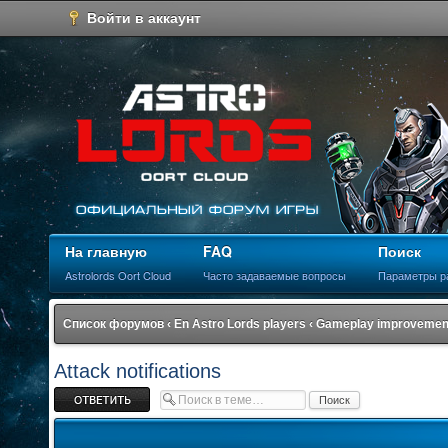
Войти в аккаунт
На главную
FAQ
Поиск
Astrolords Oort Cloud
Часто задаваемые вопросы
Параметры р
Список форумов
‹
En Astro Lords players
‹
Gameplay improvement
Attack notifications
Ответить