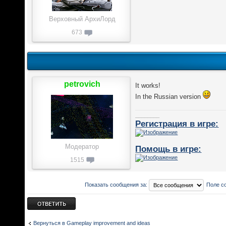
Верховный АрхиЛорд
673
petrovich
It works!
In the Russian version
________
Регистрация в игре:
Модератор
Помощь в игре:
1515
Показать сообщения за:
Поле с
Ответить
Вернуться в Gameplay improvement and ideas