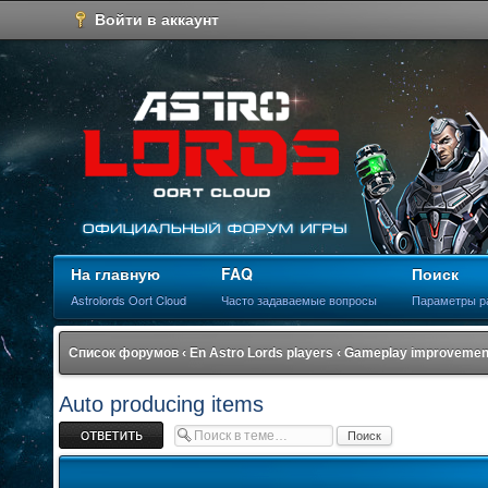
Войти в аккаунт
На главную
FAQ
Поиск
Astrolords Oort Cloud
Часто задаваемые вопросы
Параметры р
Список форумов
‹
En Astro Lords players
‹
Gameplay improvement
Auto producing items
Ответить