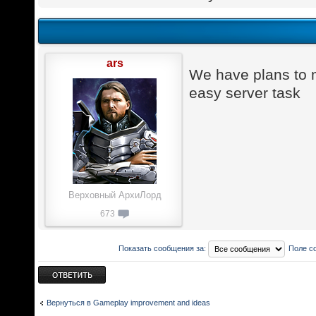
ars
We have plans to ma
easy server task
Верховный АрхиЛорд
673
Показать сообщения за:
Поле с
Ответить
Вернуться в Gameplay improvement and ideas