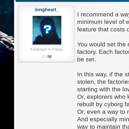
longheart_
I recommend a way 
minimum level of w
feature that costs
You would set the 
Кандидат в Лорды
factory. Each fact
13
be set.
In this way, if the
stolen, the factor
starting with the 
Or, explorers who 
rebuilt by cyborg f
Or, even a way to r
And especially min
way to maintain tha