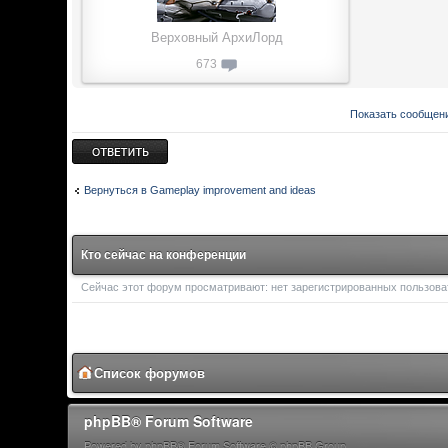
Верховный АрхиЛорд
673
Показать сообщени
Ответить
Вернуться в Gameplay improvement and ideas
Кто сейчас на конференции
Сейчас этот форум просматривают: нет зарегистрированных пользоват
Список форумов
phpBB® Forum Software
Powered by phpBB® Forum Software © phpBB Group