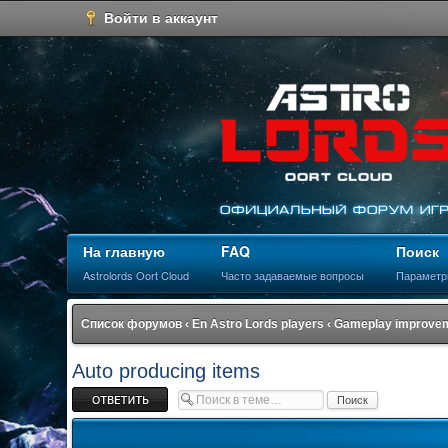
Войти в аккаунт
На главную
FAQ
Поиск
Astrolords Oort Cloud
Часто задаваемые вопросы
Параметр
Список форумов
‹
En Astro Lords players
‹
Gameplay improvem
Auto producing items
Ответить