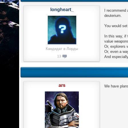
longheart_
I recommend a
deuterium.
You would set
In this way, i
value weapon
Or, explorers 
Кандидат в Лорды
Or, even a way
13
And especially
ars
We have plans 