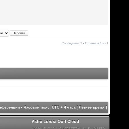
Сообщений: 2 • Страница
1
из
1
онференции
• Часовой пояс: UTC + 4 часа [ Летнее время ]
Astro Lords: Oort Cloud
©2026 ARATOG LLC ©TARTEZAL HOLDINGS LTD