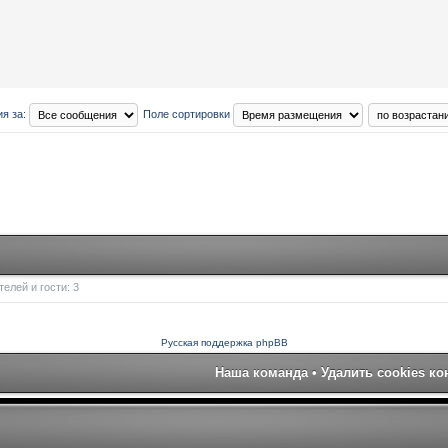
я за:
Поле сортировки
елей и гости: 3
Русская поддержка phpBB
Наша команда
•
Удалить cookies к