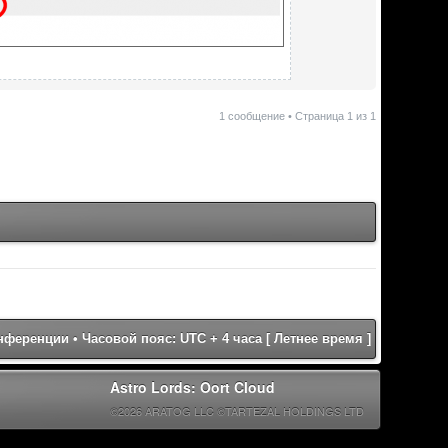
1 сообщение • Страница
1
из
1
онференции
• Часовой пояс: UTC + 4 часа [ Летнее время ]
Astro Lords: Oort Cloud
©2026 ARATOG LLC ©TARTEZAL HOLDINGS LTD