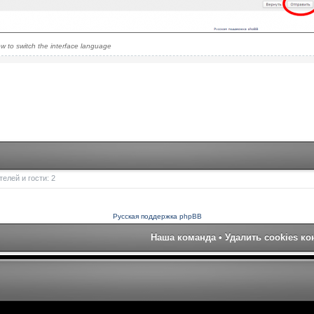
w to switch the interface language
елей и гости: 2
Русская поддержка phpBB
Наша команда
•
Удалить cookies к