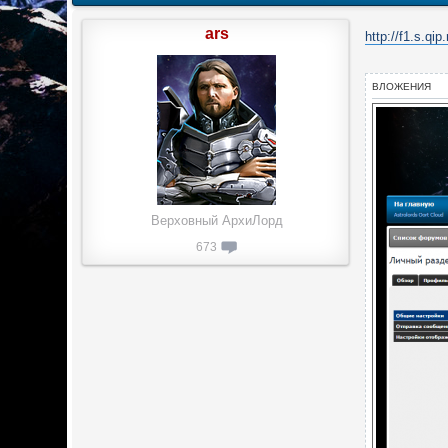
ars
http://f1.s.q
ВЛОЖЕНИЯ
Верховный АрхиЛорд
673