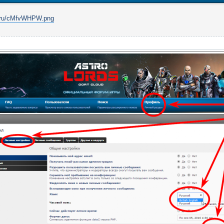
ip.ru/cMfvWHPW.png