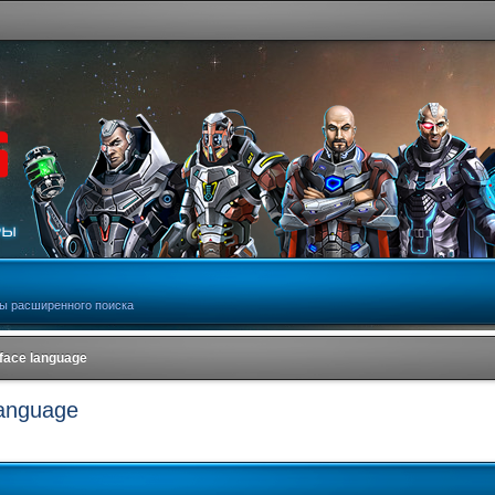
ы расширенного поиска
rface language
language