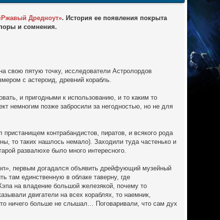
«Ржавый Дредноут»
. История ее появления покрыта
поры и сомнения.
 на свою пятую точку, исследователи Астролордов
мером с астероид, древний корабль.
вать, и пригодными к использованию, и то каким то
ект немногим позже забросили за негодностью, но не для
л пристанищем контрабандистов, пиратов, и всякого рода
ны, то таких нашлось немало). Заходили туда частенько и
тарой развалюхе было много интересного.
«Кэп», первым догадался объявить дрейфующий музейный
ть там единственную в облаке таверну, где
 Кэпа на владение большой железякой, почему то
азывали двигатели на всех кораблях, то наемник,
кто ничего больше не слышал… Поговаривали, что сам дух