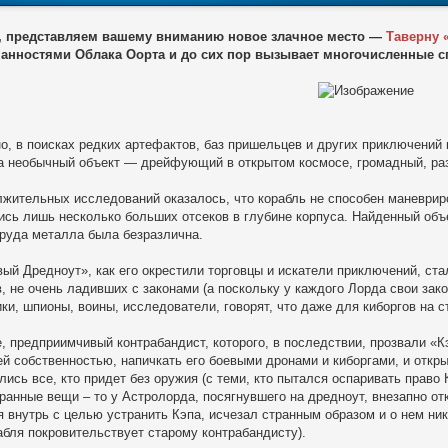
, представляем вашему вниманию новое злачное место —
Таверну 
манностями Облака Оорта и до сих пор вызывает многочисленные с
но, в поисках редких артефактов, баз пришельцев и других приключений
а необычный объект — дрейфующий в открытом космосе, громадный, раз
жительных исследований оказалось, что корабль не способен маневриро
ись лишь несколько больших отсеков в глубине корпуса. Найденный объ
груда металла была безразлична.
ый Дредноут», как его окрестили торговцы и искатели приключений, ста
, не очень ладивших с законами (а поскольку у каждого Лорда свои зако
и, шпионы, воины, исследователи, говорят, что даже для киборгов на с
е, предприимчивый контрабандист, которого, в последствии, прозвали 
ей собственностью, напичкать его боевыми дронами и киборгами, и откры
лись все, кто придет без оружия (с теми, кто пытался оспаривать право
ранные вещи – то у Астролорда, посягнувшего на дредноут, внезапно отк
 внутрь с целью устранить Кэпа, исчезал странным образом и о нем ни
абля покровительствует старому контрабандисту).