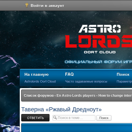
Войти в аккаунт
На главную
FAQ
Поиск
Astrolords Oort Cloud
Часто задаваемые вопросы
Параметр
Список форумов
‹
En Astro Lords players
‹
How to change inte
Таверна «Ржавый Дредноут»
Ответить