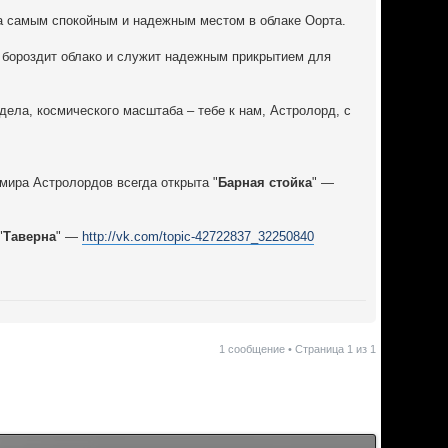
ала самым спокойным и надежным местом в облаке Оорта.
 бороздит облако и служит надежным прикрытием для
дела, космического масштаба – тебе к нам, Астролорд, с
ира Астролордов всегда открыта "
Барная стойка
" —
"
Таверна
" —
http://vk.com/topic-42722837_32250840
1 сообщение • Страница
1
из
1