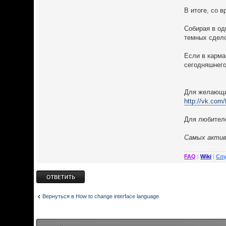
В итоге, со 
Собирая в од
темных сдело
Если в карма
сегодняшнего
Для желающи
http://vk.com
Для любителе
Cамых актив
FAQ
|
Wiki
|
Сл
Ответить
Вернуться в How to change interface language