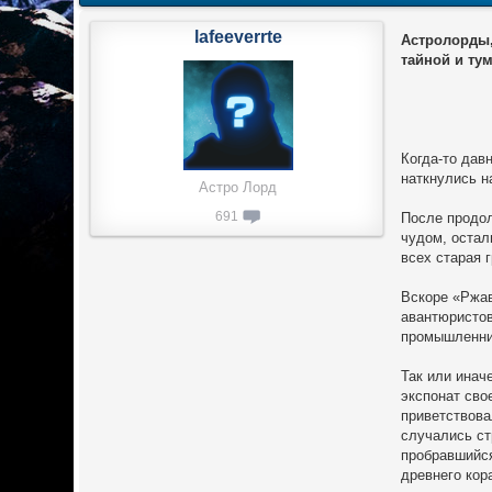
lafeeverrte
Астролорды
тайной и ту
Когда-то дав
наткнулись н
Астро Лорд
691
После продол
чудом, остал
всех старая 
Вскоре «Ржав
авантюристов
промышленник
Так или инач
экспонат сво
приветствова
случались ст
пробравшийся
древнего кор