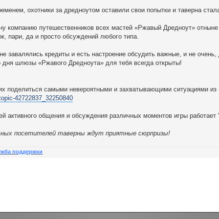
временем, охотники за дредноутом оставили свои попытки и таверна ст
ну компанию путешественников всех мастей «Ржавый Дредноут» отныне
к, пари, да и просто обсуждений любого типа.
не завалялись кредиты и есть настроение обсудить важные, и не очень, 
 дня шлюзы «Ржавого Дредноута» для тебя всегда открыты!
х поделиться самыми невероятными и захватывающими ситуациями из м
/topic-42722837_32250840
й активного общения и обсуждения различных моментов игры работает 
ных посетителей таверны ждут приятные сюрпризы!
ужба поддержки