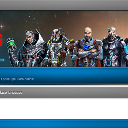
ы расширенного поиска
rface language