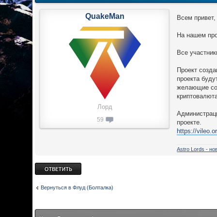
QuakeMan
Всем привет,
На нашем про
Все участник
Проект созда
проекта буду
желающие соз
криптовалюта
Лорд
Администраци
59
проекте.
https://vileo.
Astro Lords - н
Ответить
Вернуться в Флуд (Болталка)