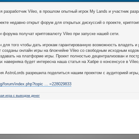
 я разработчик Vileo, в прошлом опытный игрок My Lands и участник разр
екте недавно открыт форум для открытых дискуссий о проекте, криптоиг
и форума получат криптовалюту Vileo при запуске нашей сети.
н для того чтобы дать игрокам гарантированную возможность владеть и
т созданы онлайн игры на блокчейне Vileo со свободным исходным кодом
давать на платформе игры. Проект полностью децентрализован и пост
х наверняка будет интересна наша статья на Хабре о консенсусе в Vileo
я AstroLords разрешила поделиться нашим проектом с аудиторией игры,
org/forum/index.php?topic ... =228029833
овая игра с выводом денег