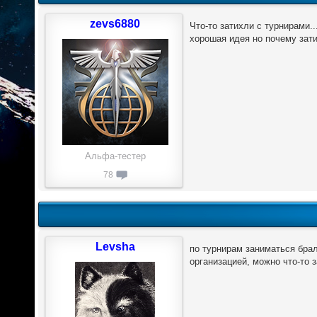
zevs6880
Что-то затихли с турнирами.
хорошая идея но почему зати
Альфа-тестер
78
Levsha
по турнирам заниматься бралс
организацией, можно что-то з