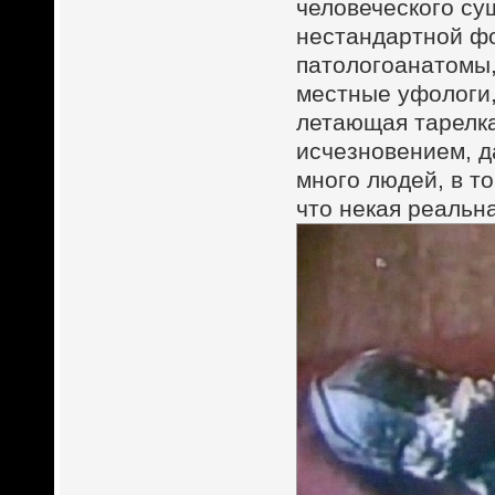
человеческого сущ
нестандартной фо
патологоанатомы,
местные уфологи,
летающая тарелк
исчезновением, д
много людей, в т
что некая реальн