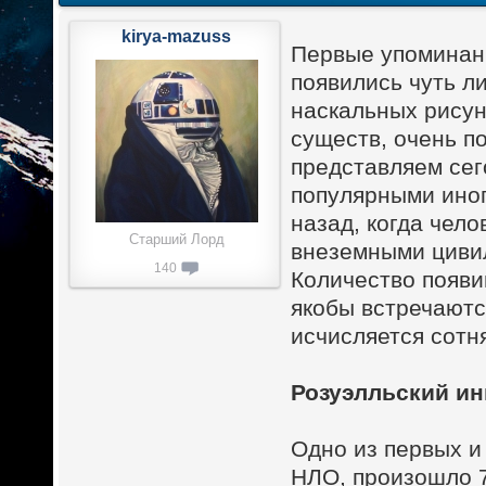
kirya-mazuss
Первые упоминан
появились чуть л
наскальных рисун
существ, очень п
представляем сег
популярными иноп
назад, когда чело
Старший Лорд
внеземными цивил
140
Количество появи
якобы встречаютс
исчисляется сотн
Розуэлльский и
Одно из первых и
НЛО, произошло 7