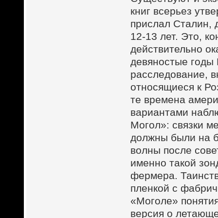
книг всерьез утв
прислал Сталин, 
12-13 лет. Это, к
действительно ок
девяностые годы
расследование, в
относящиеся к Ро
те времена амер
вариантами наблю
Могол»: связки м
должны были на 
волны после сове
именно такой зон
фермера. Таинст
пленкой с фабрич
«Моголе» понятия
версия о летающе