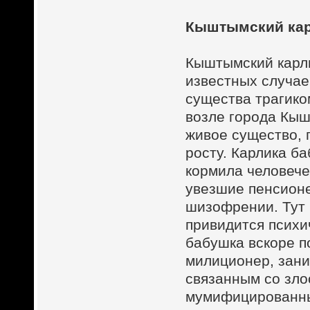
Кыштымский ка
Кыштымский карл
известных случае
существа трагико
возле города Кы
живое существо, 
росту. Карлика б
кормила человеч
увезшие пенсионе
шизофрении. Тут 
привидится психи
бабушка вскоре п
милиционер, зани
связанным со зло
мумифицированный