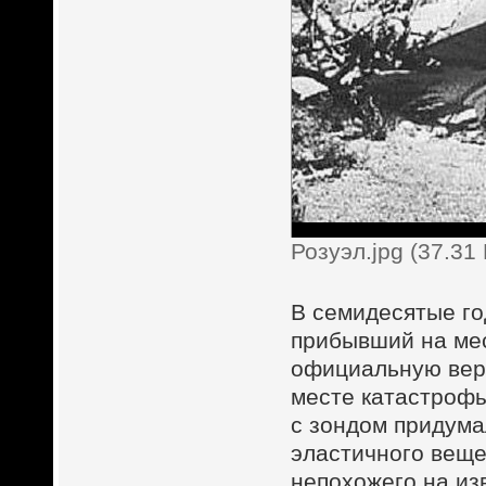
Розуэл.jpg (37.31
В семидесятые го
прибывший на мес
официальную верс
месте катастрофы
с зондом придума
эластичного веще
непохожего на из