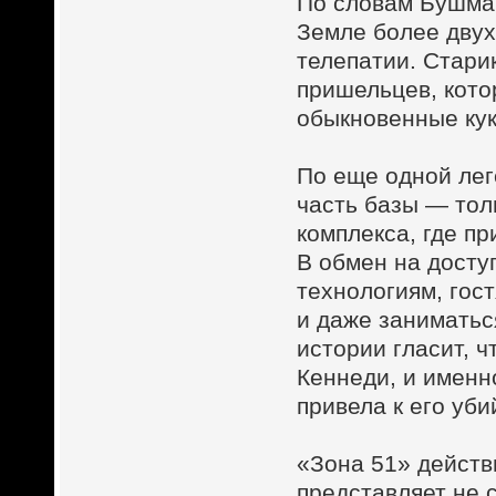
По словам Бушман
Земле более двух
телепатии. Стари
пришельцев, кото
обыкновенные кук
По еще одной лег
часть базы — тол
комплекса, где п
В обмен на досту
технологиям, гос
и даже заниматьс
истории гласит, 
Кеннеди, и именн
привела к его уби
«Зона 51» действ
представляет не 