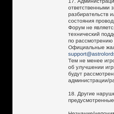
17. Администраци
ответственными з
разбирательств и
состояния провод
Форум не являет
технический подд
по рассмотрению ж
Официальные жал
support@astrolord
Тем не менее игр
об улучшении игр
будут рассмотре
администрации/ра
18. Другие наруш
предусмотренные
Незнание/непони