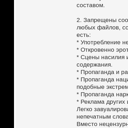
составом.
2. Запрещены соо
любых файлов, сс
есть:
* Употребление н
* Откровенно эро
* Сцены насилия 
содержания.
* Пропаганда и р
* Пропаганда нац
подобные экстрем
* Пропаганда нар
* Реклама других 
Легко завуалиров
непечатным слова
Вместо нецензурн