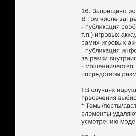
16. Запрещено ис
В том числе запр
- публикация соо
т.п.) игровых акк
самих игровых ак
- публикация инф
за рамки внутрии
- мошенничество 
посредством разм
! В случаях нару
пресечения выбир
* Темы/посты/ава
элементы удаляют
усмотрению модер