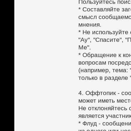
Пользуйтесь поис
* Составляйте за
смысл сообщаемог
мнения.
* Не используйте 
"Ау", "Спасите", 
Me".
* Обращение к ко
вопросам посредс
(например, тема:
только в разделе 
4. Оффтопик - со
может иметь мест
Не отклоняйтесь 
является участни
* Флуд - сообщен
из одного или не