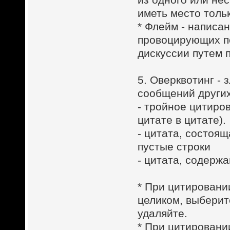
иметь место тольк
* Флейм - написа
провоцирующих по
дискуссии путем п
5. Оверквотинг -
сообщений других
- тройное цитиро
цитате в цитате).
- цитата, состоящ
пустые строки
- цитата, содерж
* При цитировани
целиком, выберит
удаляйте.
* При цитировани