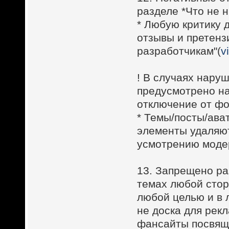
разделе *Что не н
* Любую критику 
отзывы и претенз
разработчикам"(
v
! В случаях наруш
предусмотрено на
отключение от фо
* Темы/посты/ава
элементы удаляют
усмотрению модер
13. Запрещено ра
темах любой стор
любой целью и в 
не доска для рек
фансайты посвящ