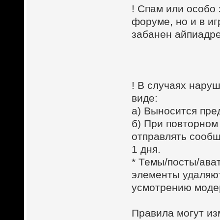
! Спам или особо
форуме, но и в и
забанен айпиадре
! В случаях наруш
виде:
a) Выносится пре
б) При повторно
отправлять сообщ
1 дня.
* Темы/посты/ава
элементы удаляют
усмотрению модер
Правила могут из