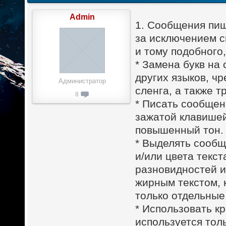
Admin
1. Сообщения пиш
за исключением с
и тому подобного
* Замена букв на
других языков, ч
Администратор
сленга, а также т
8
* Писать сообщен
зажатой клавишей
повышенный тон.
* Выделять сооб
и/или цвета текст
разновидностей и
жирным текстом, 
только отдельные
* Использовать к
используется тол