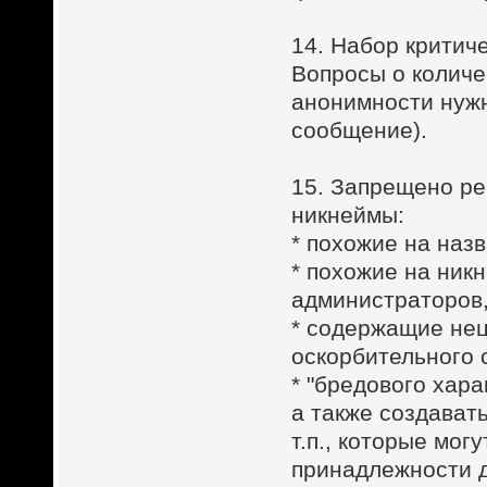
14. Набор критич
Вопросы о количе
анонимности нужн
сообщение).
15. Запрещено ре
никнеймы:
* похожие на наз
* похожие на ник
администраторов,
* содержащие нец
оскорбительного 
* "бредового хара
а также создават
т.п., которые мог
принадлежности д