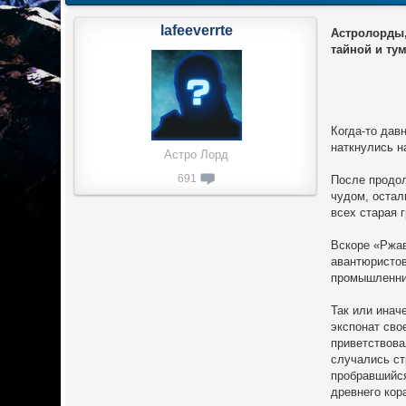
lafeeverrte
Астролорды
тайной и ту
Когда-то дав
наткнулись н
Астро Лорд
691
После продол
чудом, остал
всех старая 
Вскоре «Ржав
авантюристов
промышленник
Так или инач
экспонат сво
приветствова
случались ст
пробравшийся
древнего кор