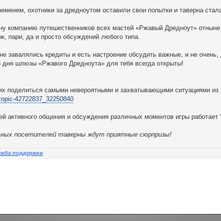
временем, охотники за дредноутом оставили свои попытки и таверна ст
ну компанию путешественников всех мастей «Ржавый Дредноут» отныне
к, пари, да и просто обсуждений любого типа.
не завалялись кредиты и есть настроение обсудить важные, и не очень, 
 дня шлюзы «Ржавого Дредноута» для тебя всегда открыты!
х поделиться самыми невероятными и захватывающими ситуациями из м
/topic-42722837_32250840
й активного общения и обсуждения различных моментов игры работает 
ных посетителей таверны ждут приятные сюрпризы!
ужба поддержки