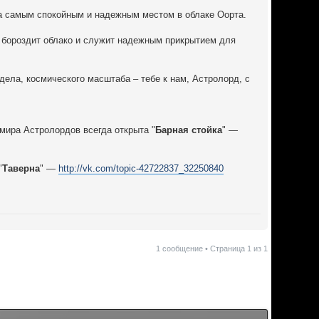
ала самым спокойным и надежным местом в облаке Оорта.
 бороздит облако и служит надежным прикрытием для
дела, космического масштаба – тебе к нам, Астролорд, с
ира Астролордов всегда открыта "
Барная стойка
" —
"
Таверна
" —
http://vk.com/topic-42722837_32250840
1 сообщение • Страница
1
из
1