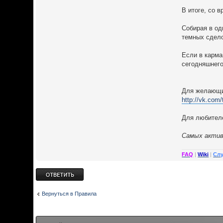
В итоге, со 
Собирая в од
темных сдело
Если в карма
сегодняшнего
Для желающи
http://vk.com
Для любителе
Cамых актив
FAQ
|
Wiki
|
Сл
Ответить
Вернуться в Правила