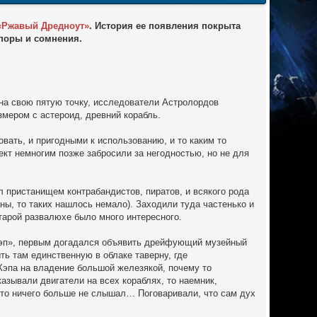
«Ржавый Дредноут»
. История ее появления покрыта
поры и сомнения.
 на свою пятую точку, исследователи Астролордов
мером с астероид, древний корабль.
вать, и пригодными к использованию, и то каким то
ект немногим позже забросили за негодностью, но не для
л пристанищем контрабандистов, пиратов, и всякого рода
ны, то таких нашлось немало). Заходили туда частенько и
тарой развалюхе было много интересного.
«Кэп», первым догадался объявить дрейфующий музейный
ть там единственную в облаке таверну, где
 Кэпа на владение большой железякой, почему то
азывали двигатели на всех кораблях, то наемник,
кто ничего больше не слышал… Поговаривали, что сам дух