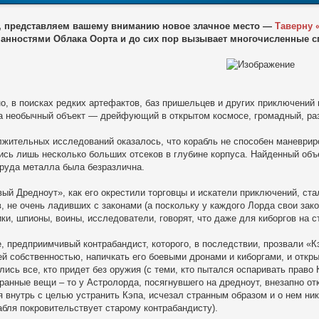
, представляем вашему вниманию новое злачное место —
Таверну 
манностями Облака Оорта и до сих пор вызывает многочисленные с
но, в поисках редких артефактов, баз пришельцев и других приключений
а необычный объект — дрейфующий в открытом космосе, громадный, раз
жительных исследований оказалось, что корабль не способен маневриро
ись лишь несколько больших отсеков в глубине корпуса. Найденный объ
груда металла была безразлична.
ый Дредноут», как его окрестили торговцы и искатели приключений, ста
, не очень ладивших с законами (а поскольку у каждого Лорда свои зако
и, шпионы, воины, исследователи, говорят, что даже для киборгов на с
е, предприимчивый контрабандист, которого, в последствии, прозвали 
ей собственностью, напичкать его боевыми дронами и киборгами, и откры
лись все, кто придет без оружия (с теми, кто пытался оспаривать право
ранные вещи – то у Астролорда, посягнувшего на дредноут, внезапно отк
 внутрь с целью устранить Кэпа, исчезал странным образом и о нем ни
абля покровительствует старому контрабандисту).