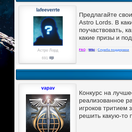
lafeeverrte
Предлагайте свои
Astro Lords. В ка
поучаствовать, к
какие призы и по
FAQ
|
Wiki
|
Служба поддержки
Астро Лорд
691
vapav
Конкурс на лучше
реализованное ра
игроков тритием 
решить какую-то 