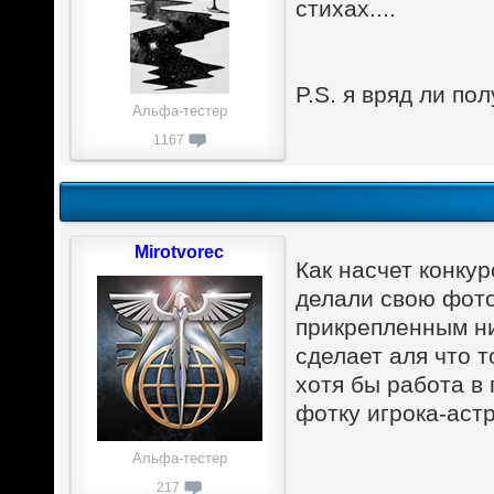
стихах....
P.S. я вряд ли пол
Альфа-тестер
1167
Mirotvorec
Как насчет конкур
делали свою фот
прикрепленным ни
сделает аля что т
хотя бы работа в
фотку игрока-астр
Альфа-тестер
217