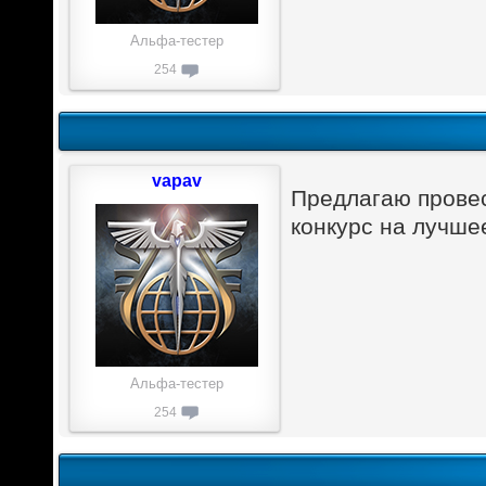
Альфа-тестер
254
vapav
Предлагаю провест
конкурс на лучше
Альфа-тестер
254