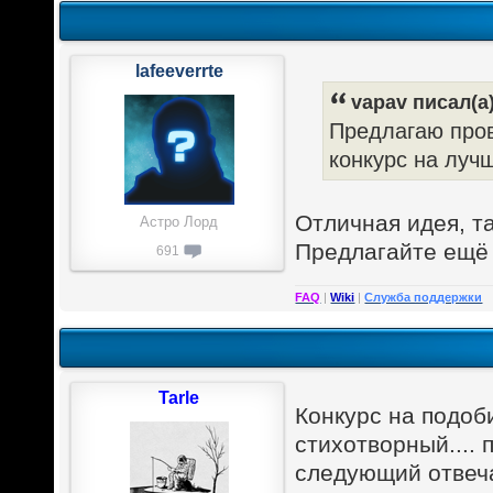
lafeeverrte
vapav писал(а)
Предлагаю прове
конкурс на луч
Отличная идея, т
Астро Лорд
Предлагайте ещё
691
FAQ
|
Wiki
|
Служба поддержки
Tarle
Конкурс на подоби
стихотворный....
следующий отвеча