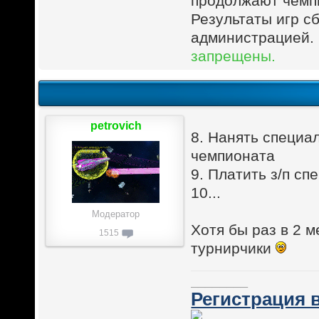
продолжают чемпи
Результаты игр 
администрацией.
запрещены.
petrovich
8. Нанять специа
чемпионата
9. Платить з/п сп
10...
Модератор
Хотя бы раз в 2 м
1515
турнирчики
________
Регистрация в