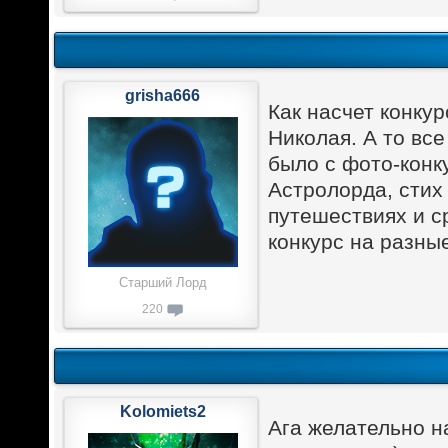
grisha666
Как насчет конкур
Николая. А то все
было с фото-конк
Астролорда, стих 
путешествиях и 
конкурс на разны
Старший Лорд
220
Kolomiets2
Ага желательно на