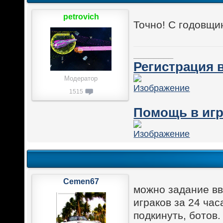
petrovich
Точно! С годовщ
________
Регистрация в
Модератор
1515
Помощь в игр
Cemen67
можно задание вв
играков за 24 час
подкинуть, ботов