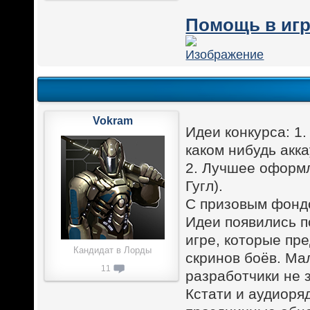
Помощь в игр
Vokram
Идеи конкурса: 1
каком нибудь акка
2. Лучшее оформл
Гугл).
С призовым фондо
Идеи появились п
игре, которые пр
Кандидат в Лорды
скринов боёв. Ма
11
разработчики не 
Кстати и аудиоря