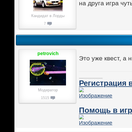
на друга игра чут
Кандидат в Лорды
7
petrovich
Это уже квест, а н
________
Регистрация в
Модератор
1515
Помощь в игр