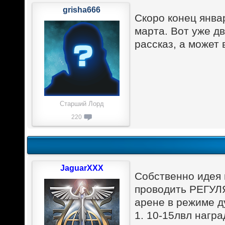
grisha666
Скоро конец янва
марта. Вот уже д
рассказ, а может
Старший Лорд
220
JaguarXXX
Собственно идея 
проводить РЕГУЛ
арене в режиме д
1. 10-15лвл нагр