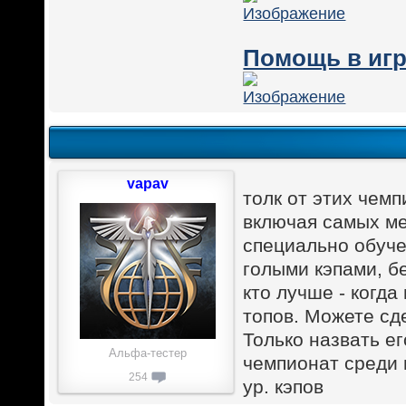
Помощь в игр
vapav
толк от этих чемп
включая самых ме
специально обуче
голыми кэпами, бе
кто лучше - когда
топов. Можете сд
Только назвать ег
Альфа-тестер
чемпионат среди в
254
ур. кэпов