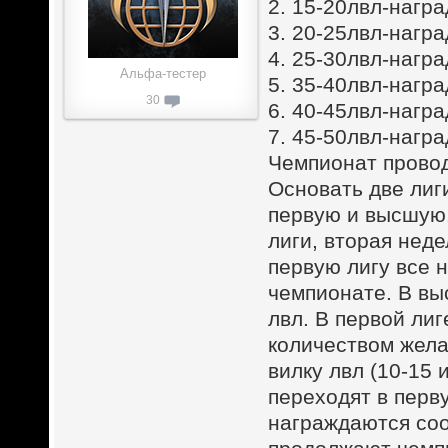
2. 15-20лвл-нагр
3. 20-25лвл-нагр
4. 25-30лвл-нагр
Альфа-тестер
5. 35-40лвл-нагр
30
6. 40-45лвл-нагр
7. 45-50лвл-нагр
Чемпионат провод
Основать две лиг
первую и высшую.
лиги, вторая нед
первую лигу все н
чемпионате. В выс
лвл. В первой ли
количеством жела
вилку лвл (10-15 
переходят в перву
награждаются соо