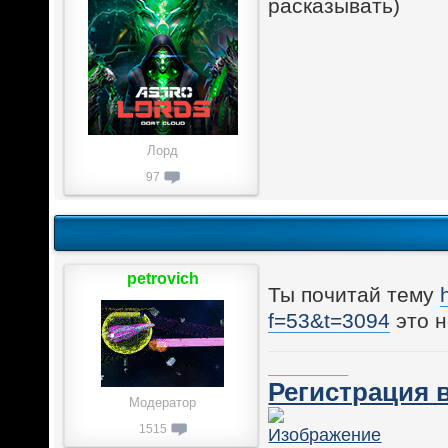
расказывать)
Лорд
97
petrovich
Ты почитай тему
f=53&t=3094
это н
________
Регистрация в
Модератор
1515