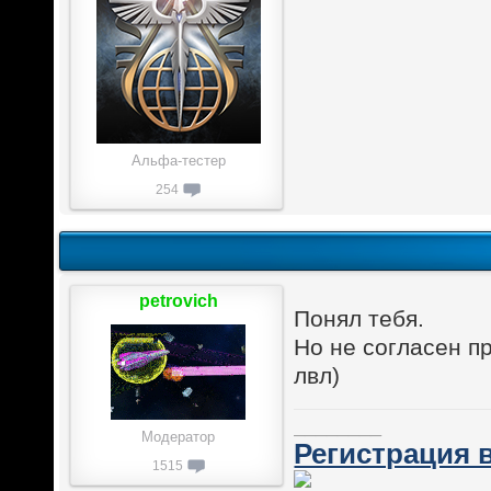
Альфа-тестер
254
petrovich
Понял тебя.
Но не согласен п
лвл)
________
Модератор
Регистрация в
1515