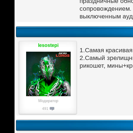
праздничные обно
сопровождением. 
выключенным ауди
lesostepi
1.Самая красивая
2.Самый зрелищны
рикошет, мины+к
Модератор
491