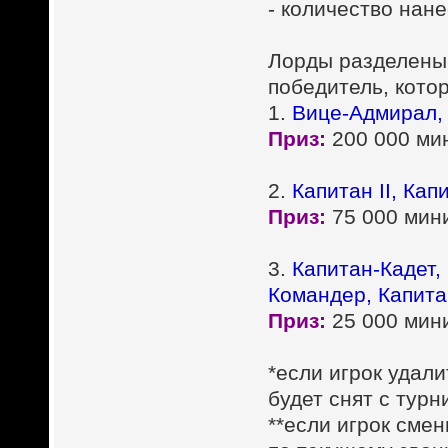
- количество нан
Лорды разделены 
победитель, кото
1.
Вице-Адмирал,
Приз:
200 000 мин
2.
Капитан II, Ка
Приз:
75 000 мини
3.
Капитан-Кадет,
Командер, Капита
Приз:
25 000 мини
*если игрок удал
будет снят с турн
**если игрок смен