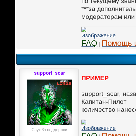
по текущему зва
***за дополнител
модераторам или
FAQ
Помощь 
|
support_scar
ПРИМЕР
support_scar, наз
Капитан-Пилот
количество нанес
Служба поддержки
FAQ
Помощь 