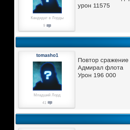
урон 11575
Кандидат в Лорды
9
tomasho1
Повтор сражение 
Адмирал флота
Урон 196 000
Младший Лорд
41