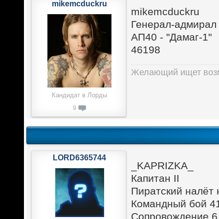
mikemcduckru
mikemcduckru
Генерал-адмирал
АП40 - "Дамаг-1"
46198
Желающий ищет возм
Кандидат в Лорды
9
LORD6365744
_KAPRIZKA_
Капитан II
Пиратский налёт 
Командный бой 41
Сопровождение 6.