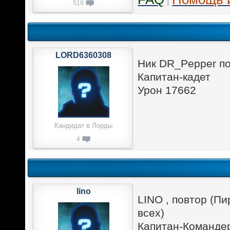
|
519
LORD6360308
Ник DR_Pepper п
Капитан-кадет
Урон 17662
Кандидат в Лорды
4
lino
LINO , повтор (П
всех)
Капитан-Команде