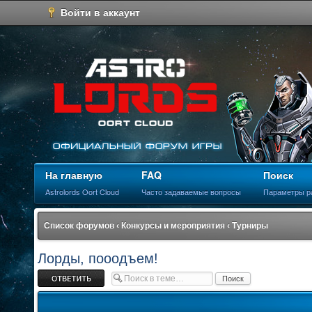
Войти в аккаунт
На главную
FAQ
Поиск
Astrolords Oort Cloud
Часто задаваемые вопросы
Параметры р
Список форумов
‹
Конкурсы и мероприятия
‹
Турниры
Лорды, пооодъем!
Ответить