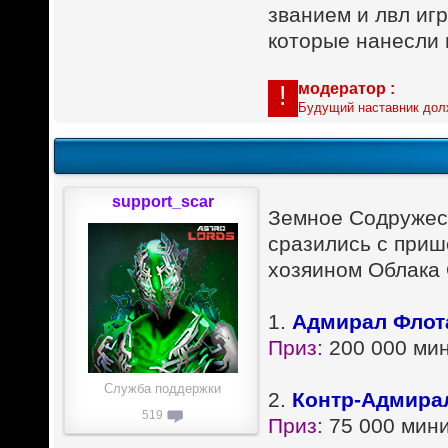
званием и лвл иг
которые нанесли 
модератор
:
!
Будущий наставник дол
support_scar
Земное Содружест
сразились с приш
хозяином Облака 
1.
Адмирал Флот
Приз:
200 000 мин
Служба поддержки
2.
Контр-Адмирал
519
Приз:
75 000 мини