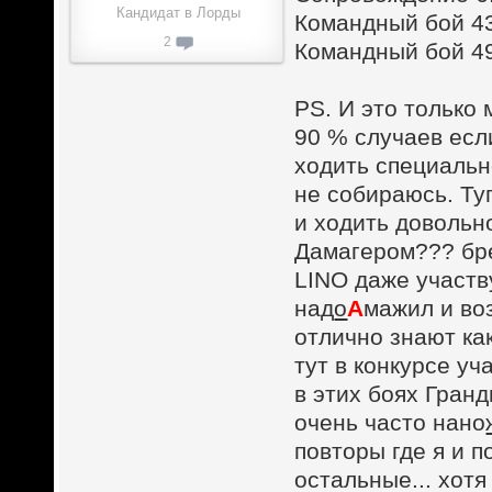
Кандидат в Лорды
Командный бой 43
2
Командный бой 49
PS. И это только 
90 % случаев если
ходить специально
не собираюсь. Ту
и ходить довольн
Дамагером??? бре
LINO даже участву
над
о
А
мажил и во
отлично знают как
тут в конкурсе уча
в этих боях Гранд
очень часто нано
повторы где я и п
остальные... хотя