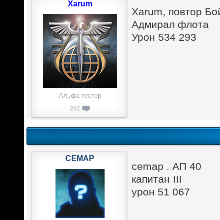
Xarum
Xarum, повтор Бо
Адмирал флота
Урон 534 293
Альфа-тестер
292
CEMAP
cemap . АП 40
капитан III
урон 51 067