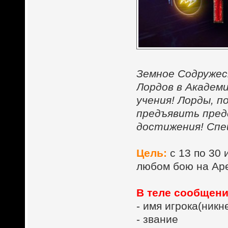
Земное Содружес
Лордов в Академ
учения! Лорды, п
предъявить пред
достижения! Спе
Цель:
с 13 по 30
любом бою на Аре
В теле сообщени
- имя игрока(ник
- звание