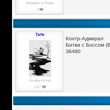
Кандидат в Лорды
2
Tarle
Контр-Адмирал
Битва с Боссом (B
36480
Альфа-тестер
1167