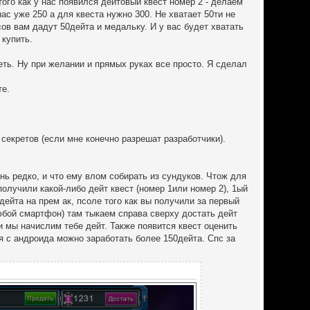
того как у нас появился дейтовый квест номер 2 - делаем
ас уже 250 а для квеста нужно 300. Не хватает 50ти не
ов вам дадут 50дейта и медальку. И у вас будет хватать
 купить.
еть. Ну при желании и прямых руках все просто. Я сделал
те.
секретов (если мне конечно разрешат разработчики).
ень редко, и что ему влом собирать из сундуков. Чтож для
получили какой-либо дейт квест (номер 1или номер 2), 1ый
дейта на прем ак, псоле того как вы получили за первый
юбой смартфон) там тыкаем справа сверху достать дейт
и мы начислим тебе дейт. Также появится квест оценить
я с андроида можно заработать более 150дейта. Спс за