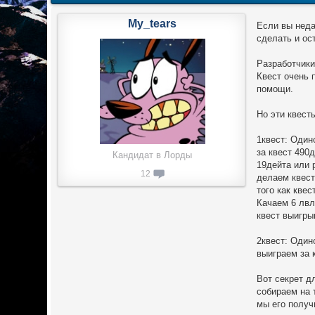
My_tears
Если вы неда
сделать и ос
Разработчики
Квест очень 
помощи.
Но эти квест
1квест: Один
за квест 490
Кандидат в Лорды
19дейта или 
12
делаем квест
того как кве
Качаем 6 лвл
квест выигры
2квест: Один
выиграем за 
Вот секрет д
собираем на 
мы его получ