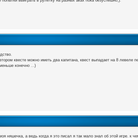
попытки выиграть в рулетку на разных аках пока безуспешно;).
одство.
 втором квесте можно иметь два капитана, квест выпадает на 8 левеле пе
меньше конечно ...)
моя няшечка, а ведь когда я это писал я так мало знал об этой игре. к 