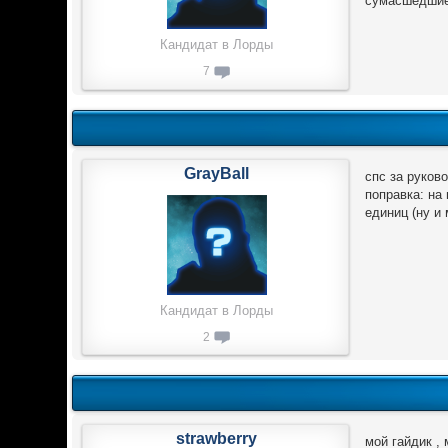
сумасшедшие 
Кандидат в Лорды
7
GrayBall
спс за руков
поправка: на
единиц (ну и 
Кандидат в Лорды
2
strawberry
мой гайдик , 