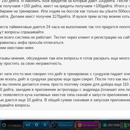
 150 дейта. И накопить 500к кредитов за которые дают 100дейта. После 
св получаем +150 дейта, квест на кредиты получаем +100дейта. Итого у н
бираем на тренировке. Или ходим на боссов как только вы убьете 50босс
дейта. Делаем квест получем 1170дейта. И вуаля прем астер можем хоть
веста тайминговые дается 24 часа на выполнение так что придется попот
дут вопросы спрашивайте.
ее всего система не работает. Тестил через клиент и регистрацию на сай
равилась инфа просьба отписаться.
еми квестами ниже.
тзывы мнения, обсуждения там или вопросы я готов раскрыть еще много 
у простить за свою неграмотность.
ат чате кто-то мне говорил что дейт в тренировках с сундуков падает оч
ом искать дейт в сундуках раскрою еще один секрет. После того как мы 
ак вы поняли делается очень просто поэтому скорее для добора еще 110 
90 дейта, заходим в приложение астролорды с андроида (планшет или л
ас появляется куча халявных квестов типа скачай и запусти приложение 
рые дается еще 10 дейта. В общей сумме скачивая и запуская приложени
давайте вопросы.