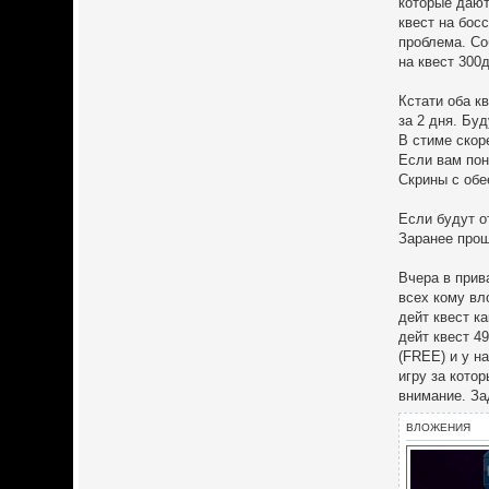
которые дают
квест на бос
проблема. Со
на квест 300
Кстати оба к
за 2 дня. Бу
В стиме скор
Если вам пон
Скрины с обе
Если будут о
Заранее прош
Вчера в прив
всех кому вл
дейт квест к
дейт квест 4
(FREE) и у н
игру за кото
внимание. За
ВЛОЖЕНИЯ