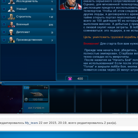
редактировалось
My_tears
22 окт 2015, 20:19, всего редактировалось 2 раз(а).