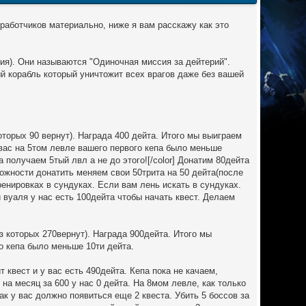
работчиков материально, ниже я вам расскажу как это
рия). Они называются "Одиночная миссия за дейтерий".
й корабль который уничтожит всех врагов даже без вашей
которых 90 вернут). Награда 400 дейта. Итого мы выиграем
 вас на 5том левле вашего первого кепа было меньше
 получаем 5тый лвл а не до этого![/color] Донатим 80дейта
можности донатить меняем свои 50трита на 50 дейта(после
тренировках в сундуках. Если вам лень искать в сундуках.
 вуаля у нас есть 100дейта чтобы начать квест. Делаем
из которых 270вернут). Награда 900дейта. Итого мы
о кепа было меньше 10ти дейта.
 квест и у вас есть 490дейта. Кепа пока не качаем,
на месяц за 600 у нас 0 дейта. На 8мом левле, как только
ак у вас должно появиться еще 2 квеста. Убить 5 боссов за