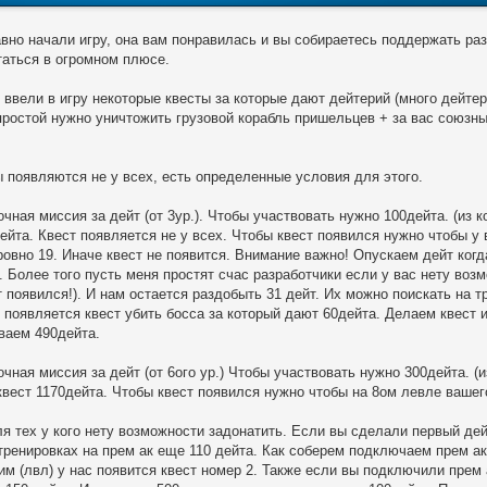
вно начали игру, она вам понравилась и вы собираетесь поддержать раз
таться в огромном плюсе.
 ввели в игру некоторые квесты за которые дают дейтерий (много дейте
простой нужно уничтожить грузовой корабль пришельцев + за вас союзны
ы появляются не у всех, есть определенные условия для этого.
очная миссия за дейт (от 3ур.). Чтобы участвовать нужно 100дейта. (из 
дейта. Квест появляется не у всех. Чтобы квест появился нужно чтобы у
ровно 19. Иначе квест не появится. Внимание важно! Опускаем дейт когда
. Более того пусть меня простят счас разработчики если у вас нету воз
ст появился!). И нам остается раздобыть 31 дейт. Их можно поискать на 
 появляется квест убить босса за который дают 60дейта. Делаем квест и
ваем 490дейта.
очная миссия за дейт (от 6ого ур.) Чтобы участвовать нужно 300дейта. (
квест 1170дейта. Чтобы квест появился нужно чтобы на 8ом левле вашег
ля тех у кого нету возможности задонатить. Если вы сделали первый дейт
тренировках на прем ак еще 110 дейта. Как соберем подключаем прем ак 
им (лвл) у нас появится квест номер 2. Также если вы подключили прем 