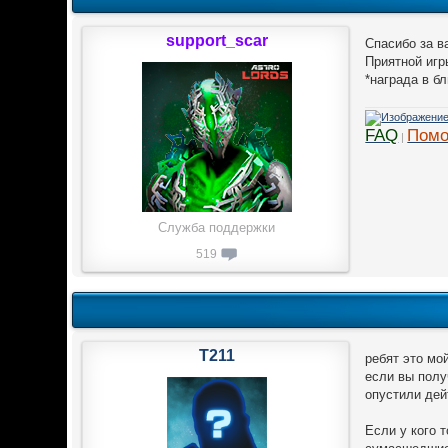
support_scar
Спасибо за в
Приятной игр
*награда в б
FAQ
Помо
|
Служба поддержки
519
T211
ребят это мо
если вы полу
опустили дей
Если у кого 