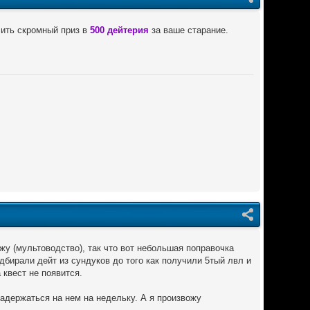
чить скромный приз в
500 дейтерия
за ваше старание.
жу (мультоводство), так что вот небольшая поправочка
одбирали дейт из сундуков до того как получили 5тый лвл и
 квест не появится.
 задержаться на нем на недельку. А я произвожу