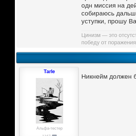
одн миссия на де
собираюсь дальше
уступки, прошу Ва
Цинизм — это отсутст
победу от поражения
Tarle
Никнейм должен 
Альфа-тестер