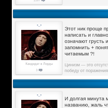
1167
-_-
Этот ник проще пр
написать и главно
означают грусть и
запомнить + понят
читаемым ?!
Кандидат в Лорды
Цинизм — это отсутст
победу от поражения
3
-_-
И долгая минута 
названию, жаль чт