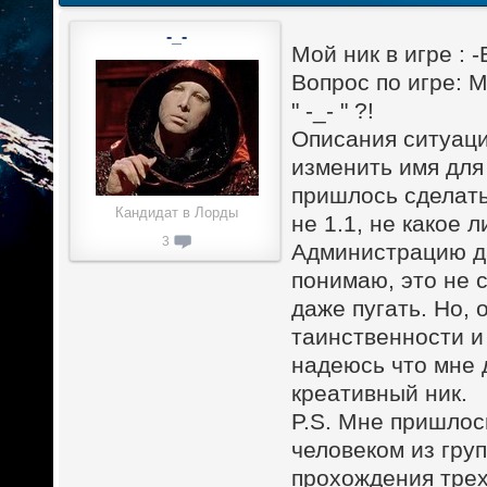
-_-
Мой ник в игре :
Вопрос по игре: 
" -_- " ?!
Описания ситуаци
изменить имя для 
пришлось сделать 
Кандидат в Лорды
не 1.1, не какое 
3
Администрацию да
понимаю, это не 
даже пугать. Но,
таинственности и
надеюсь что мне 
креативный ник.
P.S. Мне пришлось
человеком из гру
прохождения трех 