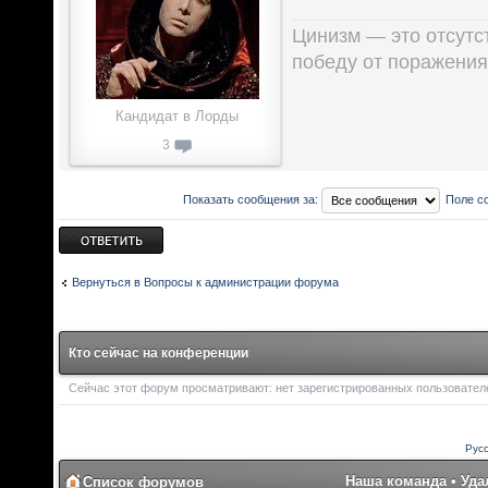
Цинизм — это отсутст
победу от поражения
Кандидат в Лорды
3
Показать сообщения за:
Поле с
Ответить
Вернуться в Вопросы к администрации форума
Кто сейчас на конференции
Сейчас этот форум просматривают: нет зарегистрированных пользователей
Рус
Наша команда
•
Уда
Список форумов