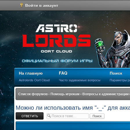
Войти в аккаунт
На главную
FAQ
Поиск
Astrolords Oort Cloud
Часто задаваемые вопросы
Параметры р
Список форумов
‹
Помощь игрокам
‹
Вопросы к администрации
Можно ли использовать имя "-_-" для акк
Ответить