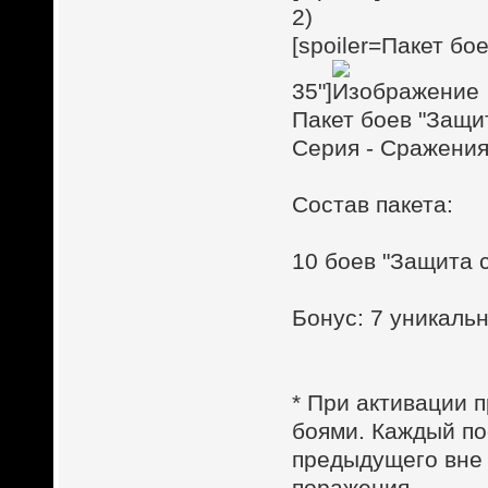
2)
[spoiler=Пакет бо
35"]
Пакет боев "Защи
Серия - Сражения
Состав пакета:
10 боев "Защита 
Бонус: 7 уникал
* При активации п
боями. Каждый по
предыдущего вне 
поражения.