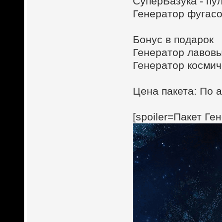
СуперБазука - пул
Генератор фугасов
Бонус в подарок
Генератор лавовых
Генератор космиче
Цена пакета: По а
[spoiler=Пакет Ге