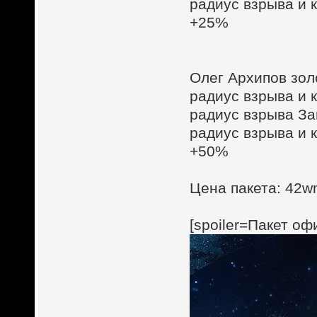
радиус взрыва и 
+25%
Олег Архипов зол
радиус взрыва и 
радиус взрыва З
радиус взрыва и 
+50%
Цена пакета: 42wm
[spoiler=Пакет о