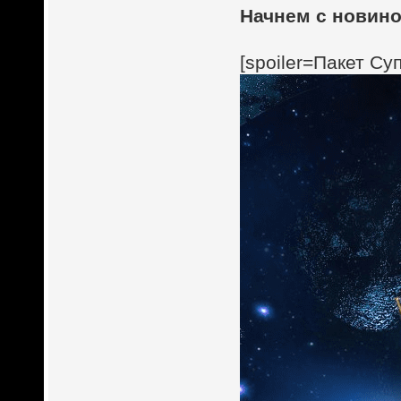
Начнем с новино
[spoiler=Пакет Су