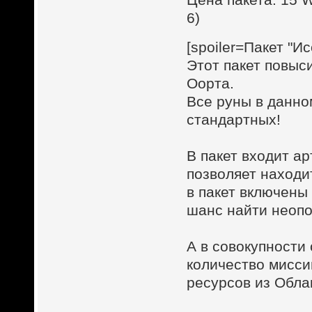
6)
[spoiler=Пакет "И
Этот пакет повыс
Оорта.
Все руны в данно
стандартных!
В пакет входит а
позволяет находи
в пакет включены
шанс найти неопо
А в совокупност
количество мисси
ресурсов из Обла