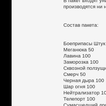
В пакет входят у
производятся ни 
Состав пакета:
Боеприпасы Штук
Меганюка 50
Лавина 100
Заморозка 100
Сквозной ползущи
Смерч 50
Черная дыра 100
Шар огня 100
Нейтрализатор 1
Телепорт 100
Сумасшедший др