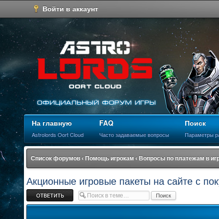
Войти в аккаунт
На главную
FAQ
Поиск
Astrolords Oort Cloud
Часто задаваемые вопросы
Параметры р
Список форумов
‹
Помощь игрокам
‹
Вопросы по платежам в иг
Акционные игровые пакеты на сайте с по
Ответить