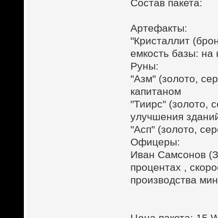
Состав пакета:
Артефакты:
"Кристаллит (брон
емкость базы: на
Руны:
"Азм" (золото, с
капитаном
"Тиирс" (золото, 
улучшения здани
"Асп" (золото, се
Офицеры:
Иван Самсонов (З
процентах , скор
производства мин
Цена пакета: 15 W