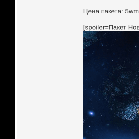
Цена пакета: 5wmz
[spoiler=Пакет Н