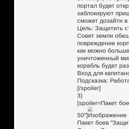
портал будет откр
заблокируют приш
сможет дозайти в
Цель: Защитить с
Совет земли обе
повреждение корп
как можно больше
уничтоженный мин
корабль будет ра
Вход для капитан
Подсказка: Работ
[/spoiler]
3)
[spoiler=Пакет бо
50"]
Пакет боев "Защи