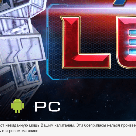
аст невиданную мощь Вашим капитанам. Эти боеприпасы нельзя произве
ь в игровом магазине.