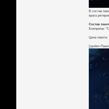
В состав пак
врага ретиро
Состав пакет
Боеприпас "С
Цена пакета: 
[spoiler=Пак