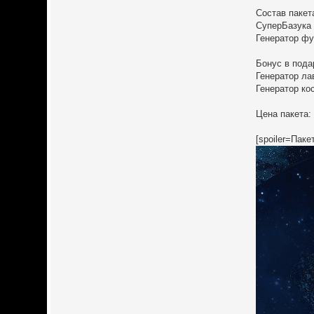
Состав пакет
СуперБазука -
Генератор фуг
Бонус в пода
Генератор ла
Генератор ко
Цена пакета:
[spoiler=Паке