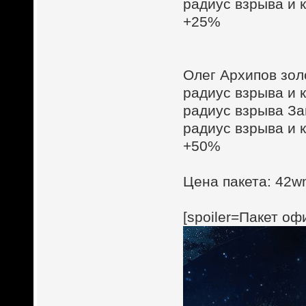
радиус взрыва и 
+25%
Олег Архипов зол
радиус взрыва и 
радиус взрыва З
радиус взрыва и 
+50%
Цена пакета: 42wm
[spoiler=Пакет о