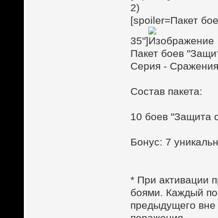
2)
[spoiler=Пакет бо
35"]
Пакет боев "Защи
Серия - Сражения
Состав пакета:
10 боев "Защита 
Бонус: 7 уникал
* При активации п
боями. Каждый по
предыдущего вне 
поражения.