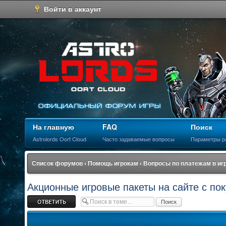
Войти в аккаунт
На главную
FAQ
Поиск
Astrolords Oort Cloud
Часто задаваемые вопросы
Параметры р
Список форумов
‹
Помощь игрокам
‹
Вопросы по платежам в иг
Акционные игровые пакеты на сайте с по
Ответить