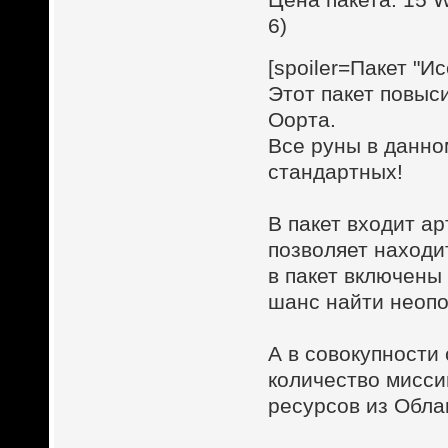
6)
[spoiler=Пакет "И
Этот пакет повыс
Оорта.
Все руны в данно
стандартных!
В пакет входит а
позволяет находи
в пакет включены
шанс найти неопо
А в совокупност
количество мисси
ресурсов из Обла