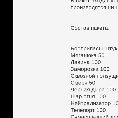
В пакет входят у
производятся ни 
Состав пакета:
Боеприпасы Штук
Меганюка 50
Лавина 100
Заморозка 100
Сквозной ползущи
Смерч 50
Черная дыра 100
Шар огня 100
Нейтрализатор 1
Телепорт 100
Сумасшедший др