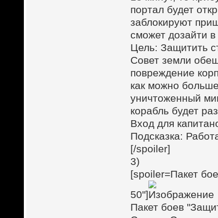
портал будет откр
заблокируют приш
сможет дозайти в
Цель: Защитить с
Совет земли обе
повреждение корп
как можно больше
уничтоженный мин
корабль будет ра
Вход для капитан
Подсказка: Работ
[/spoiler]
3)
[spoiler=Пакет бо
50"]
Пакет боев "Защи