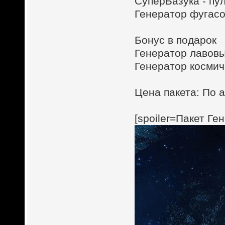
СуперБазука - пул
Генератор фугасов
Бонус в подарок
Генератор лавовых
Генератор космиче
Цена пакета: По а
[spoiler=Пакет Ге