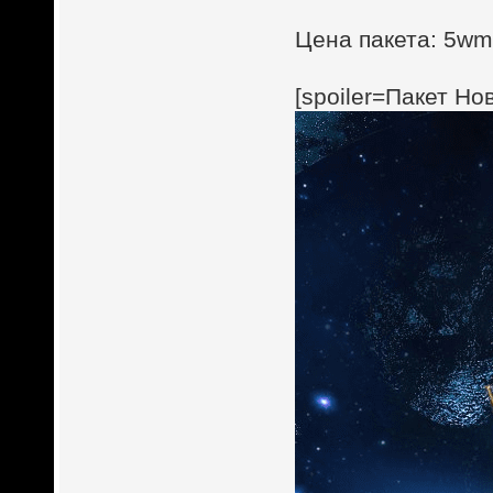
Цена пакета: 5wmz
[spoiler=Пакет Н