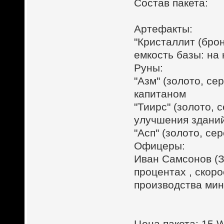
Состав пакета:
Артефакты:
"Кристаллит (брон
емкость базы: на
Руны:
"Азм" (золото, с
капитаном
"Тиирс" (золото, 
улучшения здани
"Асп" (золото, се
Офицеры:
Иван Самсонов (З
процентах , скор
производства мин
Цена пакета: 15 W