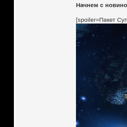
Начнем с новино
[spoiler=Пакет Су