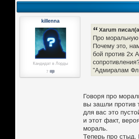
killenna
Xarum писал(а
Про моральную 
Почему это, нам
бой против 2х 
сопротивления?
Кандидат в Лорды
"Адмиралам Фл
7
Говоря про мораль
вы зашли против т
для вас это пусто
и этот факт, вер
мораль.
Теперь про стыд. 