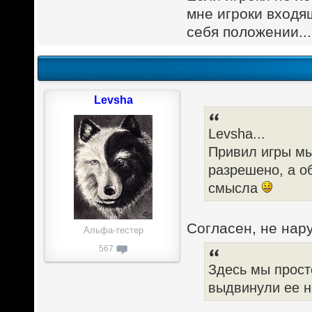
мне игроки входя
себя положении..
Levsha
Levsha...
Привил игры мы
разрешено, а 
смысла
Согласен, не нар
Альфа-тестер
567
Здесь мы прост
выдвинули ее н