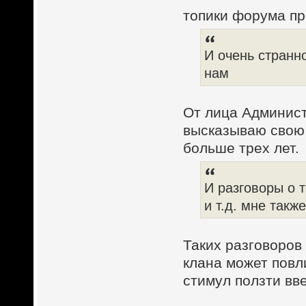
топики форума п
И очень странн
нам
От лица Админист
высказываю свою т
больше трех лет.
И разговоры о т
и т.д. мне такж
Таких разговоров 
клана может повл
стимул ползти вв