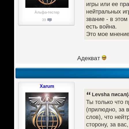
игры или ее пр
нейтральных игр
Альфа-тестер
звание - в этом
39
есть война.
Это мое мнение 
Адекват
Xarum
Levsha писал(
Ты только что п
(прилюдно, за в
слов), что ней
сторону, за вас