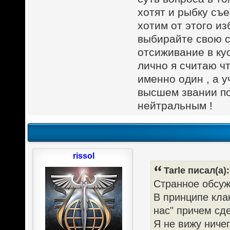
хотят и рыбку съес
хотим от этого и
выбирайте свою с
отсиживание в кус
лично я считаю чт
именно один , а 
высшем звании по
нейтральным !
rissol
Tarle писал(а):
Странное обсуж
В принципе клан
нас" причем сд
Я не вижу ниче