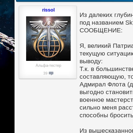
rissol
Из далеких глуби
под названием Sk
СООБЩЕНИЕ:
Я, великий Патри
текущую ситуацию
выводу:
Альфа-тестер
Т.к. в большинст
39
составляющую, т
Адмирал Флота (д
выгодно становит
военное мастерст
сильно меня расст
способны бросить
Из вышесказанн