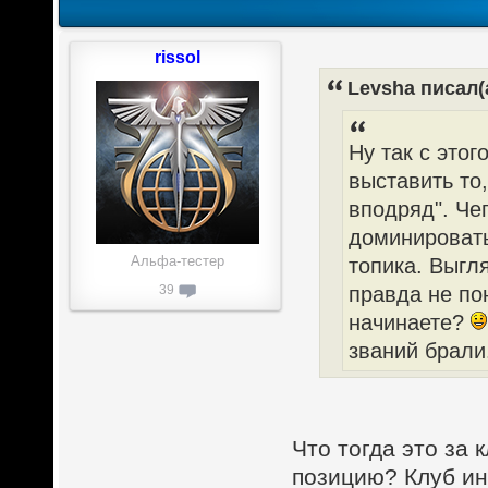
rissol
Levsha писал(
Ну так с этог
выставить то,
вподряд". Чег
доминировать
Альфа-тестер
топика. Выгл
правда не по
39
начинаете?
званий брали
Что тогда это за 
позицию? Клуб инт