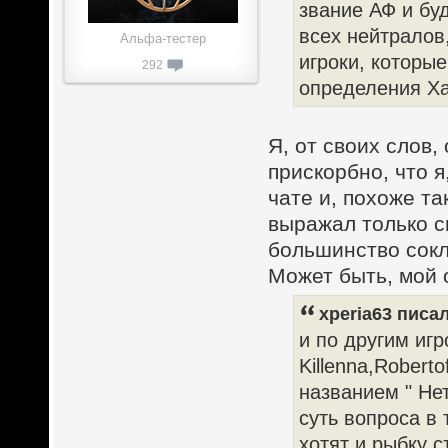
звание АФ и бу
всех нейтралов
Альфа-тестер
игроки, которы
292
определения Х
Я, от своих слов,
прискорбно, что я
чате и, похоже та
выражал только с
большинство сок
Может быть, мой 
xperia63 писал
и по другим иг
Killenna,Robert
названием " Нет
суть вопроса в 
хотят и рыбку с