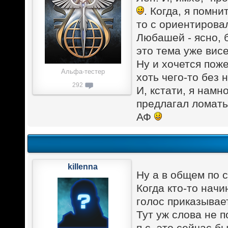
. Когда, я помни
то с ориентирова
Любашей - ясно, б
это тема уже висе
Ну и хочется пож
Альфа-тестер
хоть чего-то без 
292
И, кстати, я намн
предлагал ломать
АФ
killenna
Ну а в общем по с
Когда кто-то начи
голос приказывае
Тут уж слова не п
п.с. это сейчас б