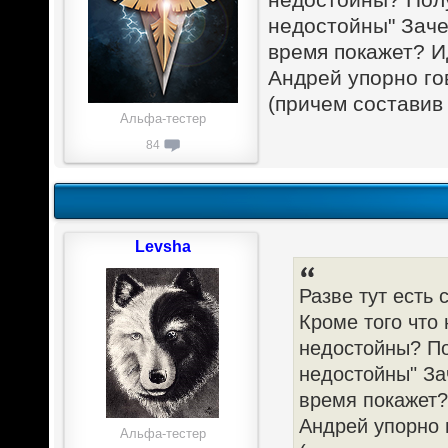
недостойны" Зач
время покажет? И
Андрей упорно го
(причем составив
Альфа-тестер
84
Levsha
Разве тут есть 
Кроме того что
недостойны? По
недостойны" За
время покажет?
Андрей упорно 
Альфа-тестер