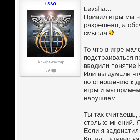
rissol
Levsha...
Привил игры мы н
разрешено, а об
смысла
То что в игре мал
подстраиваться п
Альфа-тестер
вводили понятие
39
Или вы думали чт
по отношению к д
игры и мы примем
нарушаем.
Ты так считаешь, 
столько мнений. 
Если я задонатил 
Клана, активно у