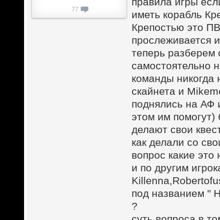
правила игры есл
77
иметь корабль Кр
Крепостью это ПВ
прослеживается и
теперь разберем 
самостоятельно н
команды никогда 
скайнета и Mikem
поднялись на АФ и
этом им помогут)
делают свои квест
как делали со сво
вопрос какие это
и по другим игро
Killenna,Robertof
под названием " Н
?
суть вопроса в то