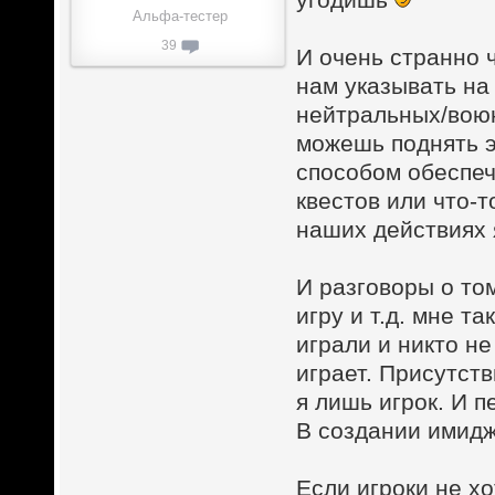
Альфа-тестер
39
И очень странно 
нам указывать н
нейтральных/воюю
можешь поднять э
способом обеспе
квестов или что-т
наших действиях я
И разговоры о том
игру и т.д. мне т
играли и никто не
играет. Присутств
я лишь игрок. И 
В создании имидж
Если игроки не х