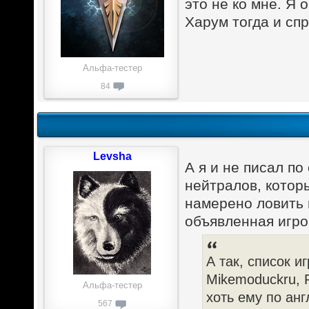
это не ко мне. Я 
Харум тогда и сп
Альфа-тестер
84
Levsha
А я и не писал по
нейтралов, которы
намерено ловить п
объявленная игрок
А так, список и
Mikemoduckru, R
Альфа-тестер
хоть ему по анг
567