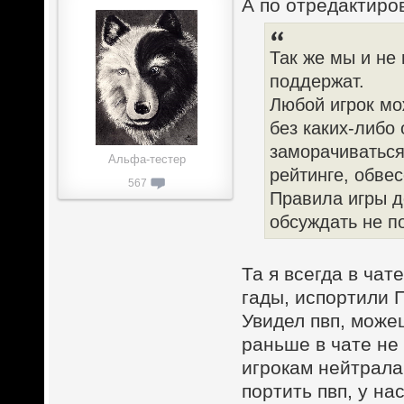
А по отредактиро
Так же мы и не 
поддержат.
Любой игрок мо
без каких-либо
заморачиваться
Альфа-тестер
рейтинге, обвесе
567
Правила игры д
обсуждать не по
Та я всегда в чат
гады, испортили П
Увидел пвп, можеш
раньше в чате не
игрокам нейтралам
портить пвп, у на