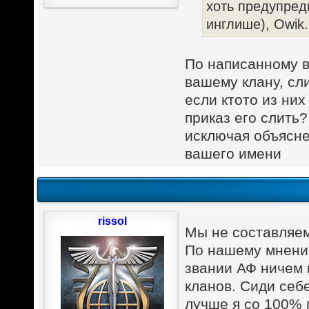
хоть предупреди
инглише), Owik.
По написанному в 
вашему клану, сли
если ктото из них
приказ его слить?
исключая объясне
вашего имени
rissol
Мы не составляем
По нашему мнени
звании АФ ничем 
кланов. Сиди себ
лучше я со 100% 