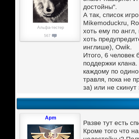
достойны".
А так, список игр
Mikemoduckru, Ro
Альфа-тестер
хоть ему по англ,
567
хоть предупредите
инглише), Owik.
Итого, 6 человек 
поддержки клана.
каждому по одиноч
травля, пока не 
за) или не скинут
Apm
Разве тут есть сп
Кроме того что н
недостойны? Полу