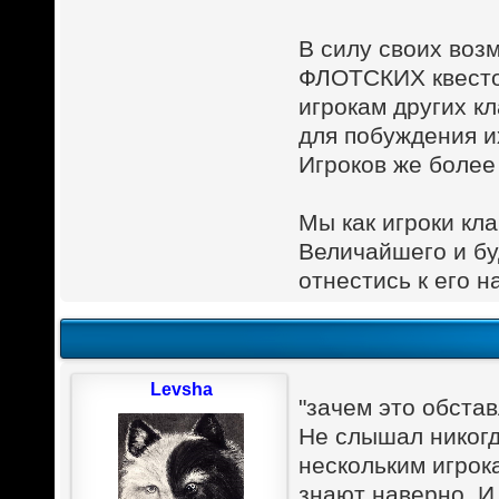
В силу своих во
ФЛОТСКИХ квесто
игрокам других 
для побуждения 
Игроков же более
Мы как игроки к
Величайшего и б
отнестись к его на
Levsha
"зачем это обста
Не слышал никогд
нескольким игрок
знают наверно. И 