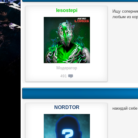
lesostepi
Ищу соперник
любым из кор
Модератор
491
NORDTOR
накидай себе