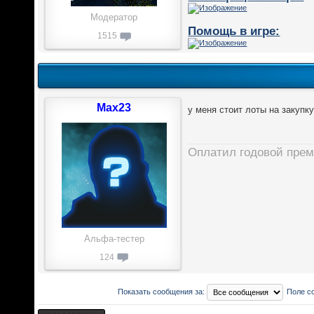
Модератор
Помощь в игре:
1515
Max23
у меня стоит лоты на закупк
Оплатил годовой прем
Альфа-тестер
124
Показать сообщения за:
Поле с
Ответить