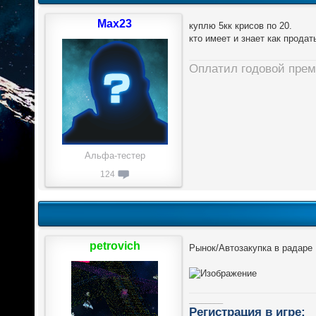
Max23
куплю 5кк крисов по 20.
кто имеет и знает как продат
Оплатил годовой прем
Альфа-тестер
124
petrovich
Рынок/Автозакупка в радаре
________
Регистрация в игре: