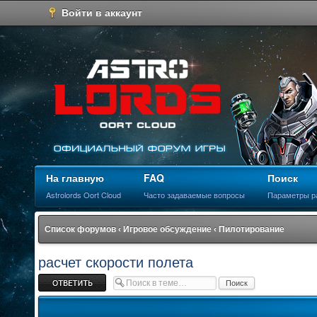
Войти в аккаунт
На главную
FAQ
Поиск
Astrolords Oort Cloud
Часто задаваемые вопросы
Параметры р
Список форумов
‹
Игровое обсуждение
‹
Пилотирование
расчет скорости полета
Ответить