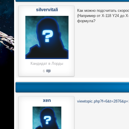
silvervitali
Как можно подсчитать скорос
(Например от X-118 Y24 до X
формула?
Кандидат в Лорды
6
xen
viewtopic.php?f=6&t=2876&p