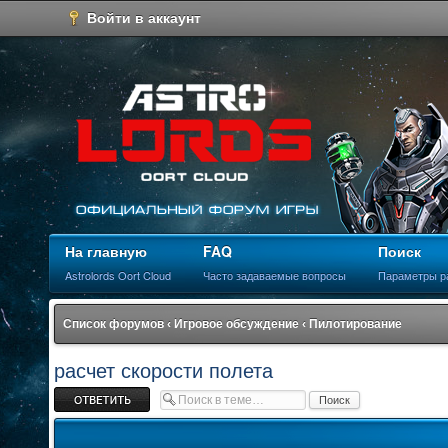
Войти в аккаунт
На главную
FAQ
Поиск
Astrolords Oort Cloud
Часто задаваемые вопросы
Параметры р
Список форумов
‹
Игровое обсуждение
‹
Пилотирование
расчет скорости полета
Ответить