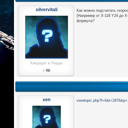
silvervitali
Как можно подсчитать скорос
(Например от X-118 Y24 до X
формула?
Кандидат в Лорды
6
xen
viewtopic.php?f=6&t=2876&p