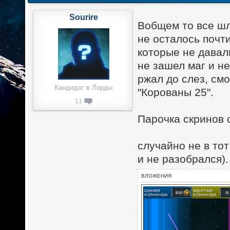
Sourire
Вобщем то все шл
не осталось почти
которые не давал
не зашел маг и не
ржал до слез, см
Кандидат в Лорды
"Корованы 25".
11
Парочка скринов с
случайно не в тот
и не разобрался).
ВЛОЖЕНИЯ