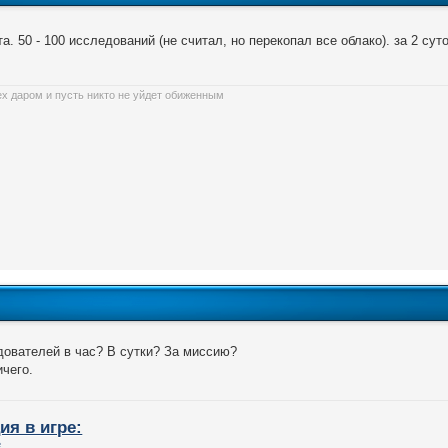
та. 50 - 100 исследований (не считал, но перекопал все облако). за 2 суто
ех даром и пусть никто не уйдет обиженным
дователей в час? В сутки? За миссию?
ичего.
ия в игре: