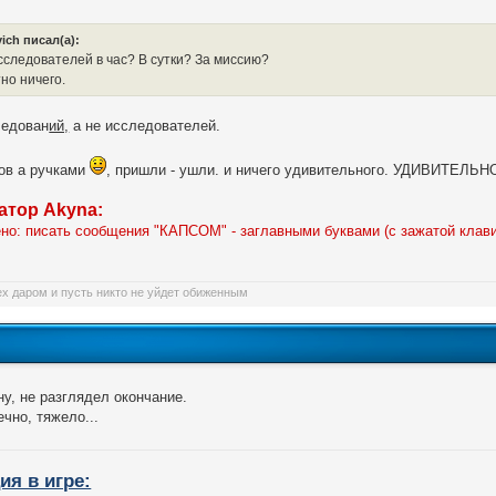
vich писал(а):
сследователей в час? В сутки? За миссию?
но ничего.
ледован
ий,
а не исследователей.
тов а ручками
, пришли - ушли. и ничего удивительного. УДИВИТЕ
атор
Akyna:
но: писать сообщения "КАПСОМ" - заглавными буквами (с зажатой клави
ех даром и пусть никто не уйдет обиженным
у, не разглядел окончание.
ечно, тяжело...
ия в игре: