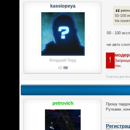
kassiopeya
petro
50-100 и
Не понят
-50 - 100 исс
-не авто сло
модер
!
Младший Лорд
Запреще
тон.
40
Счастье для вс
petrovich
Прошу пардон
Ручками, кон
________
Регистрац