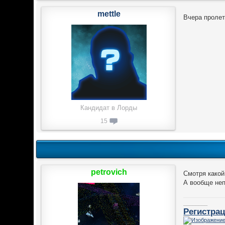
mettle
Вчера пролет
Кандидат в Лорды
15
petrovich
Смотря какой
А вообще неп
________
Регистрац