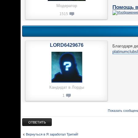
Модератор
Помощь в
1515
LORD6429676
Благодаря де
platinumclubs
Кандидат в Лорды
1
Показать сообщени
Ответить
Вернуться в Я заработал Тритий!