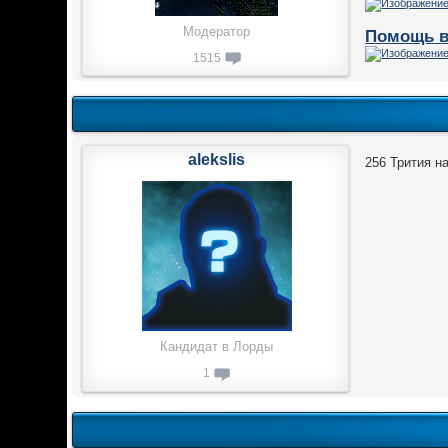
Модератор
Помощь в
1515
alekslis
256 Трития н
Кандидат в Лорды
1