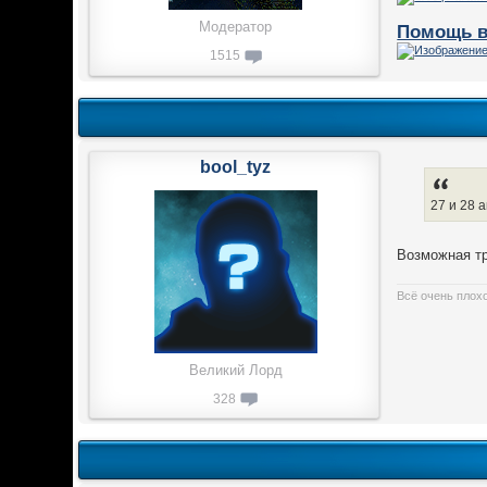
Модератор
Помощь в
1515
bool_tyz
27 и 28 
Возможная тр
Всё очень плох
Великий Лорд
328