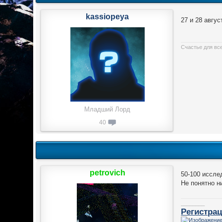
kassiopeya
27 и 28 авгус
Счастье для вс
Младший Лорд
40
petrovich
50-100 иссле
Не понятно н
________
Регистрац