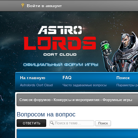
Войти в аккаунт
На главную
FAQ
Поиск
Astrolords Oort Cloud
Часто задаваемые вопросы
Параметры р
Список форумов
‹
Конкурсы и мероприятия
‹
Форумные игры
Вопросом на вопрос
Ответить