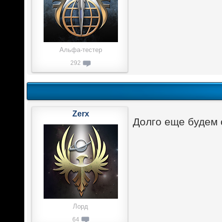
Альфа-тестер
292
Zerx
Долго еще будем 
Лорд
64