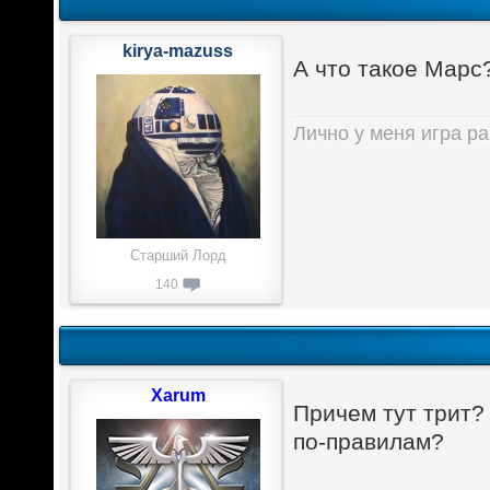
kirya-mazuss
А что такое Марс
Лично у меня игра ра
Старший Лорд
140
Xarum
Причем тут трит?
по-правилам?