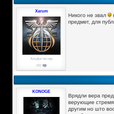
Xarum
Никого не звал
предмет, для пуб
Альфа-тестер
292
KONOGE
Врядли вера пред
верующие стремят
другим но што во