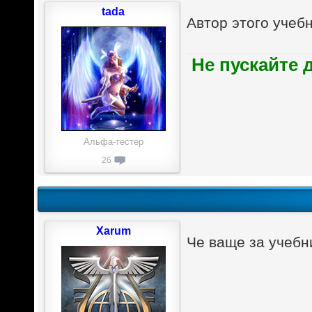
tada
Автор этого учеб
Не пускайте 
Альфа-тестер
26
Xarum
Че ваще за учебн