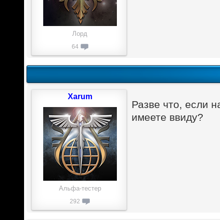
Лорд
64
Xarum
Разве что, если н
имеете ввиду?
Альфа-тестер
292