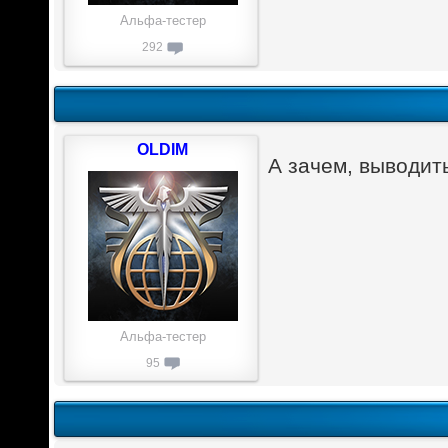
Альфа-тестер
292
OLDIM
А зачем, выводит
Альфа-тестер
95