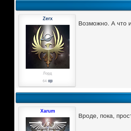
Zerx
Возможно. А что 
Лорд
64
Xarum
Вроде, пока, прос