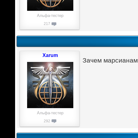
Альфа-тестер
217
Xarum
Зачем марсианам
Альфа-тестер
292