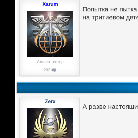
Xarum
Попытка не пытка
на тритиевом дет
Альфа-тестер
292
Zerx
А разве настоящи