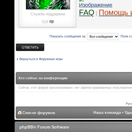
FAQ
Помощь 
|
Служба поддержки
519
Показать сообщения за:
Поле с
Ответить
Вернуться в Форумные игры
Кто сейчас на конференции
Сейчас этот форум просматривают: нет зарегистрированных пользователей
Рус
Наша команда
•
Уда
Список форумов
phpBB® Forum Software