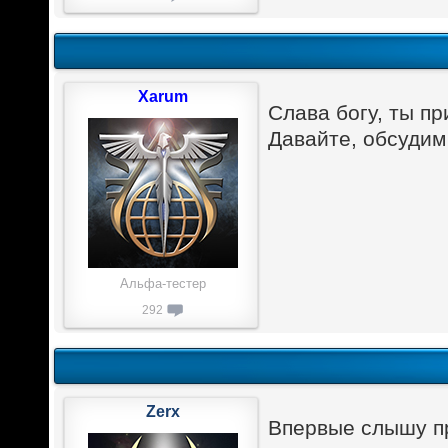
Xarum
Слава богу, ты п
Давайте, обсудим
Альфа-тестер
292
Zerx
Впервые слышу п