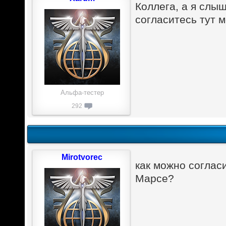
Коллега, а я слыш
согласитесь тут 
Альфа-тестер
292
Mirotvorec
как можно соглас
Марсе?