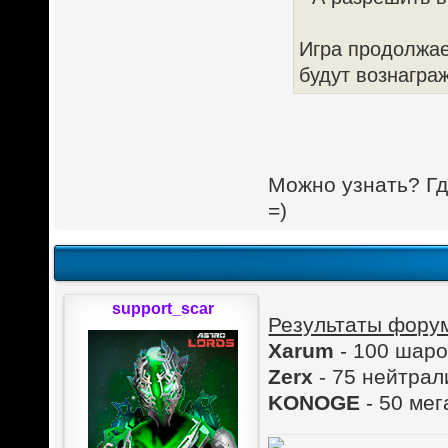
Игра продолжае
будут вознагра
Можно узнать? Гд
=)
support_scar
Результаты фору
Xarum
- 100 шаро
Zerx
- 75 нейтра
KONOGE
- 50 ме