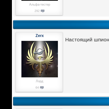
Альфа-тестер
292
Zerx
Настоящий шпион 
Лорд
64