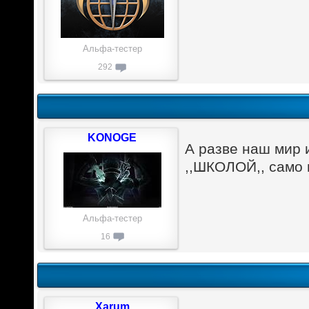
Альфа-тестер
292
KONOGE
А разве наш мир 
,,ШКОЛОЙ,, само 
Альфа-тестер
16
Xarum