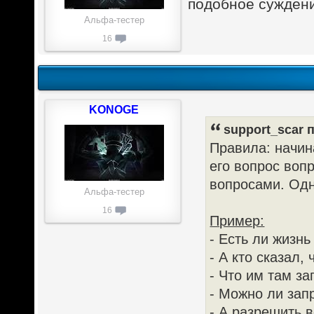
подобное сужден
Альфа-тестер
16
KONOGE
support_scar п
Правила: начин
его вопрос воп
вопросами. Одн
Альфа-тестер
16
Пример:
- Есть ли жизн
- А кто сказал, 
- Что им там з
- Можно ли запр
- А разрешить 