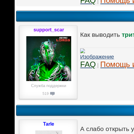
FAQ
Помощь 
|
support_scar
Как выводить
три
FAQ
Помощь 
|
Служба поддержки
519
Tarle
А слабо открыть 