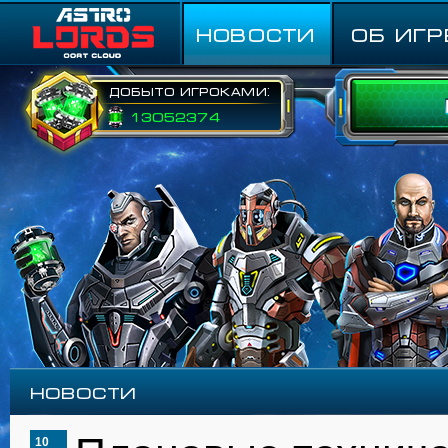
НОВОСТИ
ОБ ИГР
Добыто игроками:
13052374
Новости
10