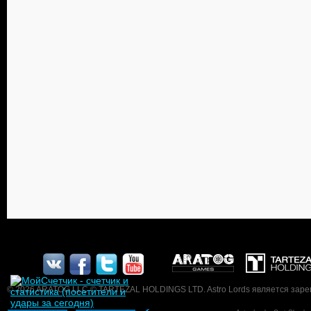
© 2026 ARATOG LLC © TARTEZAL HOLDINGS LTD. Astro Lords является заре