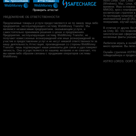
Astro Lords: Oort Cloud
(Windows), Mac, Linux, 
времени. Игра основана
MMOG), кросс-платформен
Проверить аттестат
космическая стратегия в
Астролордом галактики о
УВЕДОМЛЕНИЕ ОБ ОТВЕТСТВЕННОСТИ
инопланетной расой (AI)
генералами, изучай наук
Предлагаемые товары и услуги предоставляются не по заказу лица либо
предприятия, эксплуатирующего систему WebMoney Transfer. Мы
В отличие от других бес
являемся независимым предприятием, оказывающим услуги, и
на Unity 3D, что позвол
самостоятельно принимаем решения о ценах и предложениях.
гипотетическая сфериче
Предприятия, эксплуатирующие систему WebMoney Transfer, не
косвенные факты указыв
получают комиссионных вознаграждений или иных вознаграждений за
участие в предоставлении услуг и не несут никакой ответственности за
Любители играть в онлайн
нашу деятельность.Аттестация, произведенная со стороны WebMoney
много времени. Вы легко
Transfer, лишь подтверждает наши реквизиты для связи и удостоверяет
личность. Она осуществляется по нашему желанию и не означает, что
Онлайн стратегия ASTR
мы каким-либо образом связаны с продажами операторов системы
геймдизайнера и продюс
WebMoney.
ASTRO LORDS: OORT CL