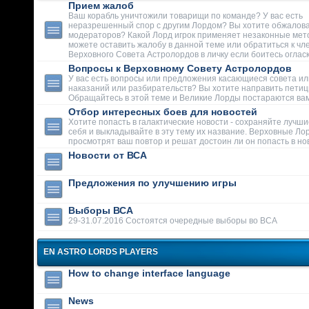
Прием жалоб
Ваш корабль уничтожили товарищи по команде? У вас есть
неразрешенный спор с другим Лордом? Вы хотите обжалова
модераторов? Какой Лорд игрок применяет незаконные мет
можете оставить жалобу в данной теме или обратиться к чл
Верховного Совета Астролордов в личку если боитесь огласк
Вопросы к Верховному Совету Астролордов
У вас есть вопросы или предложения касающиеся совета ил
наказаний или разбирательств? Вы хотите направить пети
Обращайтесь в этой теме и Великие Лорды постараются вам
Отбор интересных боев для новостей
Хотите попасть в галактические новости - сохраняйте лучши
себя и выкладывайте в эту тему их название. Верховные Ло
просмотрят ваш повтор и решат достоин ли он попасть в но
Новости от ВСА
Предложения по улучшению игры
Выборы ВСА
29-31.07.2016 Состоятся очередные выборы во ВСА
EN ASTRO LORDS PLAYERS
How to change interface language
News