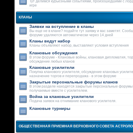
Тут делимся курьезными событиями, произошедшими с Лор
игре
КЛАНЫ
Заявки на вступление в кланы
Вы еще не в клане? подайте тут заявку и вас заметят. Сооб
форуме удаляются автоматически через 14 дней
Кланы ведут набор
Кланы объявляют набор, выставляют условия вступления
Клановые обсуждения
В этом форуме - Клановые войны, клановая дипломатия, тор
обсуждение любых кланов
Клановые усилители
Покупка кланового усилителя, обсуждение клановых усилит
назначение торгов и перепродажа - в этом форуме
Закрытые персональные форумы кланов
В этом разделе находятся закрытые персональные форумы
получаемые вместе с усилителем.
Война за клановые усилители
Подача заявок на отнимание кланового усилителя.
Клановые турниры
ОБЩЕСТВЕННАЯ ПРИЕМНАЯ ВЕРХОВНОГО СОВЕТА АСТРОЛ