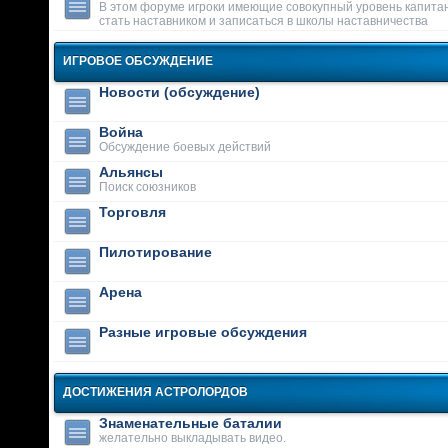
В этом форуме игроки имеющие совокупный уровень капитан
стать наставником и записаться в школы наставничества
ИГРОВОЕ ОБСУЖДЕНИЕ
Новости (обсуждение)
Война
Обсуждение боевых действий
Альянсы
Поиск союзников
Торговля
Пилотирование
Арена
Разные игровые обсуждения
ДОСТИЖЕНИЯ АСТРОЛОРДОВ
Знаменательные баталии
желательно выкладывать видео.