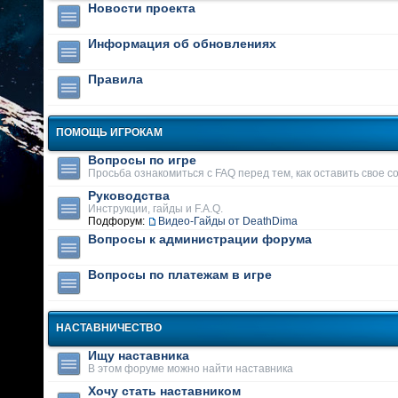
Новости проекта
Информация об обновлениях
Правила
ПОМОЩЬ ИГРОКАМ
Вопросы по игре
Просьба ознакомиться с FAQ перед тем, как оставить свое 
Руководства
Инструкции, гайды и F.A.Q.
Подфорум:
Видео-Гайды от DeathDima
Вопросы к администрации форума
Вопросы по платежам в игре
НАСТАВНИЧЕСТВО
Ищу наставника
В этом форуме можно найти наставника
Хочу стать наставником