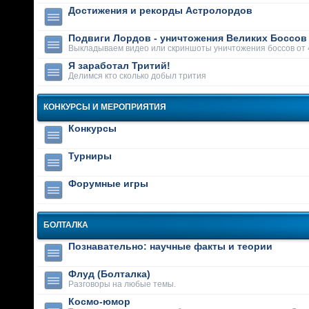
Достижения и рекорды Астролордов
Подвиги Лордов - уничтожения Великих Боссов
Выкладываем видео или скриншоты уничтожения боссов от 
Я заработал Тритий!
Делимся кто сколько добыл трития
КОНКУРСЫ И МЕРОПРИЯТИЯ
Конкурсы
Турниры
Форумные игры
БОЛТАЛКА
Познавательно: научные факты и теории
Флуд (Болталка)
Разговоры на любые темы.
Космо-юмор