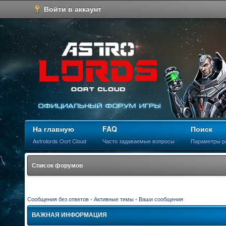
Войти в аккаунт
На главную
FAQ
Поиск
Astrolords Oort Cloud
Часто задаваемые вопросы
Параметры р
Список форумов
Сообщения без ответов
•
Активные темы
•
Ваши сообщения
ВАЖНАЯ ИНФОРМАЦИЯ