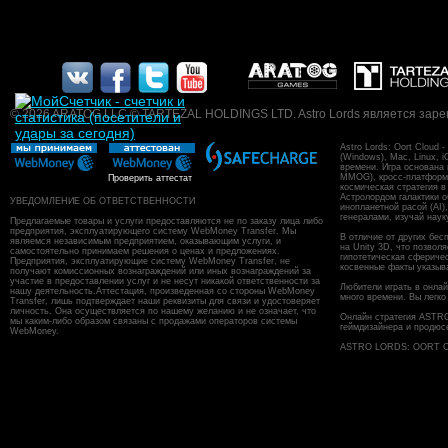
© 2026 ARATOG LLC © TARTEZAL HOLDINGS LTD. Astro Lords является заре
Astro Lords: Oort Cloud
(Windows), Mac, Linux, 
времени. Игра основана
MMOG), кросс-платформен
Проверить аттестат
космическая стратегия в
Астролордом галактики о
УВЕДОМЛЕНИЕ ОБ ОТВЕТСТВЕННОСТИ
инопланетной расой (AI)
генералами, изучай наук
Предлагаемые товары и услуги предоставляются не по заказу лица либо
предприятия, эксплуатирующего систему WebMoney Transfer. Мы
В отличие от других бес
являемся независимым предприятием, оказывающим услуги, и
на Unity 3D, что позвол
самостоятельно принимаем решения о ценах и предложениях.
гипотетическая сфериче
Предприятия, эксплуатирующие систему WebMoney Transfer, не
косвенные факты указыв
получают комиссионных вознаграждений или иных вознаграждений за
участие в предоставлении услуг и не несут никакой ответственности за
Любители играть в онлайн
нашу деятельность.Аттестация, произведенная со стороны WebMoney
много времени. Вы легко
Transfer, лишь подтверждает наши реквизиты для связи и удостоверяет
личность. Она осуществляется по нашему желанию и не означает, что
Онлайн стратегия ASTR
мы каким-либо образом связаны с продажами операторов системы
геймдизайнера и продюс
WebMoney.
ASTRO LORDS: OORT CL