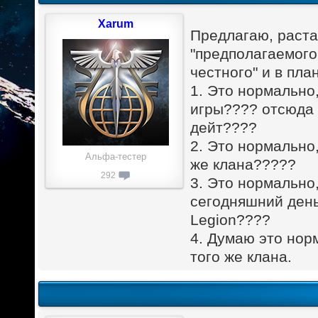
Xarum
Предлагаю, раcтав
"предполагаемого
честного" и в пла
1. Это нормально,
игры???? отсюда 
дейт????
2. Это нормально,
Альфа-тестер
же клана?????
292
3. Это нормально,
сегодняшний день
Legion????
4. Думаю это нор
того же клана.