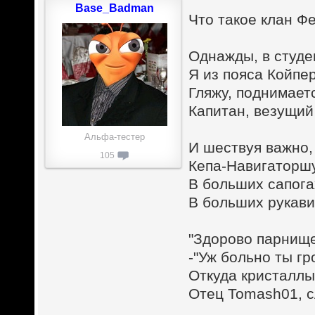
Base_Badman
Что такое клан Фе
Однажды, в студ
Я из пояса Койпе
Гляжу, поднимает
Капитан, везущий 
Альфа-тестер
И шествуя важно,
105
Кепа-Навигаторшу
В больших сапога
В больших рукавиц
"Здорово парнище
-"Уж больно ты гр
Откуда кристаллы?
Отец Tomash01, с