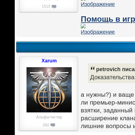
1515
Помощь в игр
Xarum
petrovich писа
Доказательства
а нужны?) и ваще 
ли премьер-минис
взятки, заданный 
расширение клан
Альфа-тестер
лишние вопросы и
292