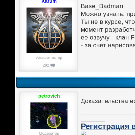
Xarum
Base_Badman
Можно узнать. пр
Ты не в курсе, чт
момент разработч
ее озвучу - клан
- за счет нарисов
Альфа-тестер
292
petrovich
Доказательства е
________
Регистрация в
Модератор