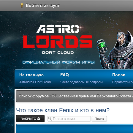
Войти в аккаунт
На главную
FAQ
Поиск
Astrolords Oort Cloud
Часто задаваемые вопросы
Параметры р
Список форумов
‹
Общественная приемная Верховного Совета
Что такое клан Fenix и кто в нем?
Закрыто