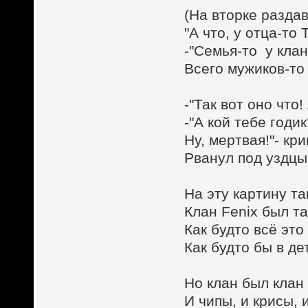
(На вторке раздав
"А что, у отца-т
-"Семья-то у кла
Всего мужиков-то 
-"Так вот оно что!
-"А кой тебе годик
Ну, мертвая!"- кр
Рванул под уздцы
На эту картину та
Клан Fenix был т
Как будто всё это
Как будто бы в де
Но клан был клан
И чипы, и крисы, 