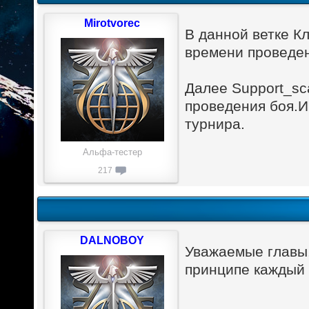
Mirotvorec
В данной ветке К
времени проведен
Далее Support_sc
проведения боя.И
турнира.
Альфа-тестер
217
DALNOBOY
Уважаемые главы.
принципе каждый 