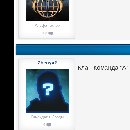
Альфа-тестер
108
Zhenya2
Клан Команда "А"
Кандидат в Лорды
6