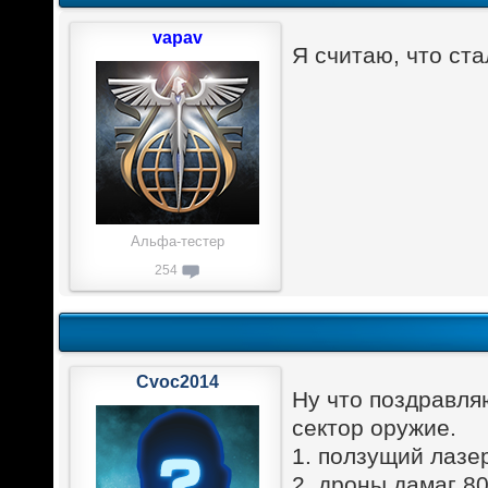
vapav
Я считаю, что ст
Альфа-тестер
254
Cvoc2014
Ну что поздравляю
сектор оружие.
1. ползущий лазе
2. дроны дамаг 8