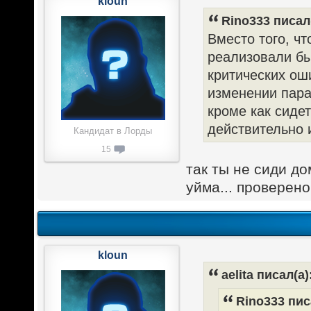
kloun
Rino333 писал(
Вместо того, чт
реализовали бы
критических ош
изменении пара
кроме как сидет
действительно 
Кандидат в Лорды
15
так ты не сиди до
уйма... проверено
kloun
aelita писал(а)
Rino333 пис