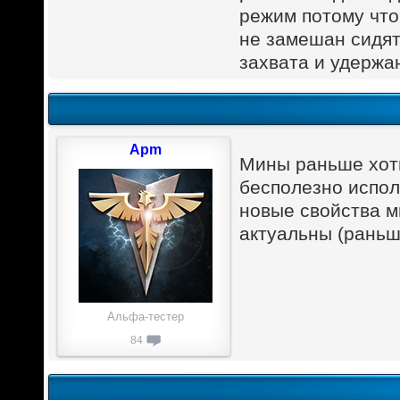
режим потому что
не замешан сидят
захвата и удержан
Apm
Мины раньше хоть
бесполезно испол
новые свойства м
актуальны (раньш
Альфа-тестер
84