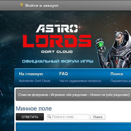
Войти в аккаунт
На главную
FAQ
Поиск
Astrolords Oort Cloud
Часто задаваемые вопросы
Параметры р
Список форумов
‹
Игровое обсуждение
‹
Новости (обсуждение)
Минное поле
Ответить