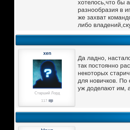
хотелось,что бы 
разнообразия в и
же захват команд
либо владений,ску
xen
Да ладно, настал
так постоянно ра
некоторых старич
для новичков. По
уж доделают им, 
Старший Лорд
117