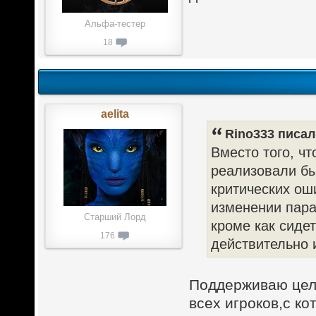
Альфа-тестер
18
aelita
Rino333 писал(
Вместо того, чт
реализовали бы
критических ош
изменении пара
Старший Лорд
кроме как сидет
176
действительно 
Поддерживаю цели
всех игроков,с к