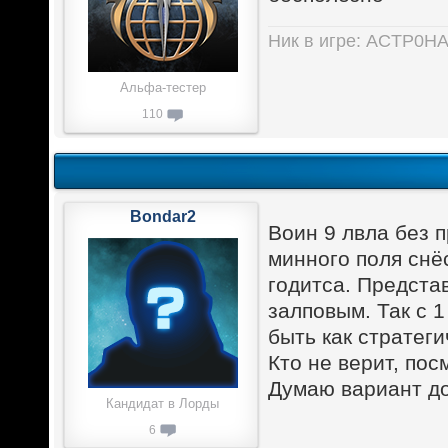
Ник в игре: ACTP0H
Альфа-тестер
110
Bondar2
Воин 9 лвла без п
минного поля снёс
годитса. Предста
залповым. Так с 
быть как стратеги
Кто не верит, пос
Думаю вариант до
Кандидат в Лорды
6