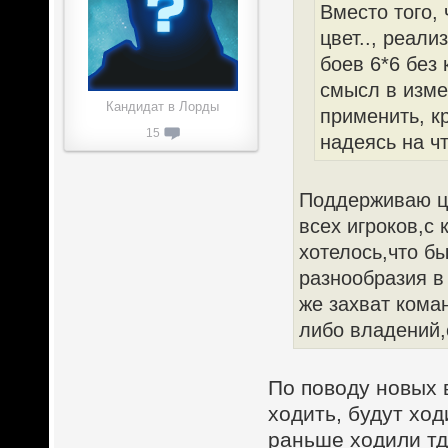
Вместо того,
цвет.., реал
боев 6*6 без
смысл в изме
Кандидат в Лорды
применить, к
15
надеясь на чт
Поддерживаю це
всех игроков,с
хотелось,что б
разнообразия в
же захват кома
либо владений,
По поводу новых 
ходить, будут ход
раньше ходили тд