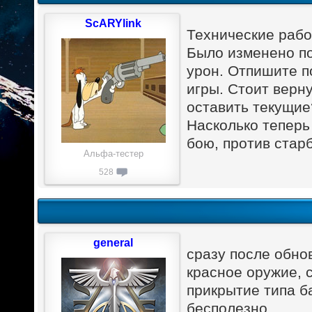
ScARYlink
Технические рабо
Было изменено по
урон. Отпишите п
игры. Стоит верн
оставить текущие
Насколько теперь
бою, против стар
Альфа-тестер
528
general
сразу после обно
красное оружие, с
прикрытие типа б
бесполезно