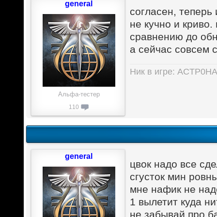
general
согласен, теперь 
не кучно и криво.
сравнению до обн
а сейчас совсем 
Ник в игре: ACTP0H
Альфа-тестер
110
general
цвок надо все сде
сгусток мин ровн
мне нафик не над
1 вылетит куда ни
не забывай про б