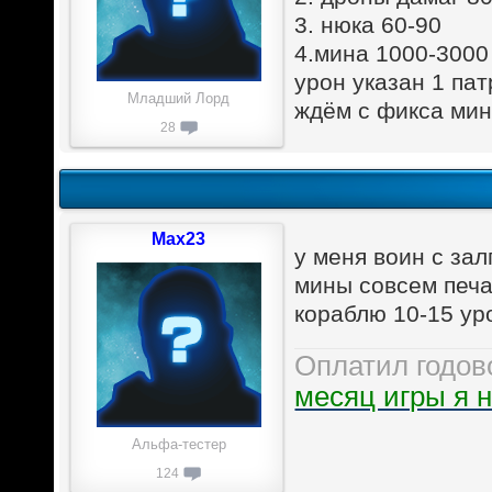
3. нюка 60-90
4.мина 1000-3000
урон указан 1 пат
Младший Лорд
ждём с фикса ми
28
Max23
у меня воин с зал
мины совсем печа
кораблю 10-15 у
Оплатил годов
месяц игры я н
Альфа-тестер
124