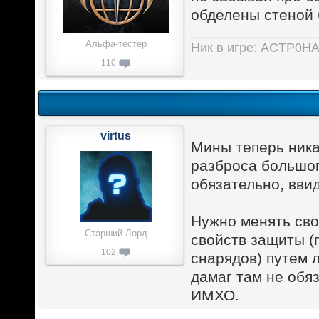
обделены стеной
Альфа-тестер
Ник в игре: ACTP0H
110
virtus
Мины теперь никак
разброса большог
обязательно, ввид
Нужно менять свой
Старший Лорд
свойств защиты (
102
снарядов) путем 
дамаг там не обя
ИМХО.