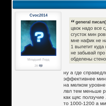
Cvoc2014
general писал(
цвок надо все с
сгусток мин ро
мне нафик не н
1 вылетит куда 
не забывай про
обделены стено
Младший Лорд
28
ну а где справедл
эффективнее мин
на мелком уровне
лвл тем меньше р
как щяс ползучие 
то 1000-1200 а м