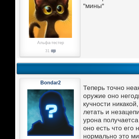
"мины"
Альфа-тестер
31
Bondar2
Теперь точно неак
оружие оно негод
кучности никакой,
летать и незацеп
урона получаетса
оно есть что его 
нормально это ми