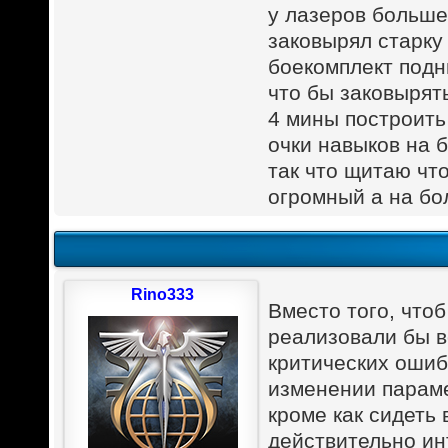
у лазеров больше
заковырял старку 
боекомплект подн
что бы заковырят
4 мины построить
очки навыков на б
так что щитаю чт
огромный а на бо
Rino333
Вместо того, чтоб
реализовали бы в
критических ошиб
изменении параме
кроме как сидеть 
действительно ин