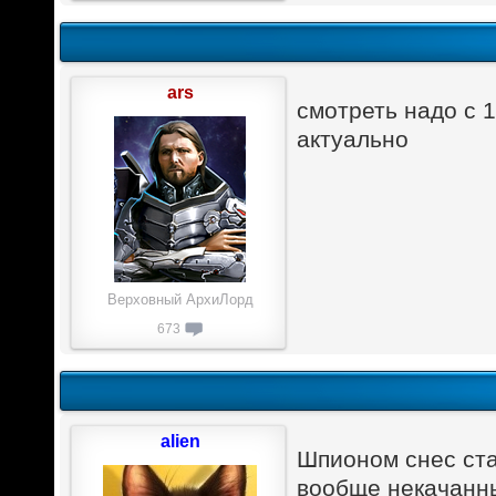
ars
смотреть надо с 1
актуально
Верховный АрхиЛорд
673
alien
Шпионом снес ста
вообще некачанны