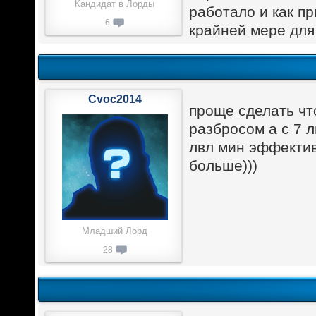
Кандидат в Лорды
работало и как п
6
крайней мере для
Cvoc2014
проще сделать чт
разбросом а с 7 
лвл мин эффектив
больше)))
Младший Лорд
28