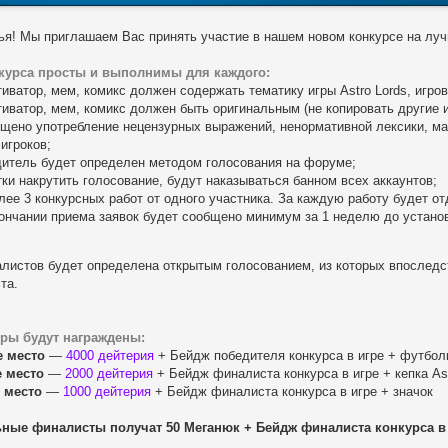
ья! Мы приглашаем Вас принять участие в нашем новом конкурсе на лу
курса просты и выполнимы для каждого:
тиватор, мем, комикс должен содержать тематику игры Astro Lords, игро
тиватор, мем, комикс должен быть оригинальным (не копировать другие и
ещено употребление нецензурных выражений, ненормативной лексики, м
 игроков;
дитель будет определен методом голосования на форуме;
тки накрутить голосование, будут наказываться банном всех аккаунтов;
олее 3 конкурсных работ от одного участника. За каждую работу будет о
кончании приема заявок будет сообщено минимум за 1 неделю до устано
листов будет определена открытым голосованием, из которых впоследст
та.
ры будут награждены:
е место
—
4000 дейтерия
+ Бейдж победителя конкурса в игре + футболк
е место
—
2000 дейтерия
+ Бейдж финалиста конкурса в игре + кепка Ast
 место
—
1000 дейтерия
+ Бейдж финалиста конкурса в игре + значок
ные финалисты получат 50 Меганюк + Бейдж финалиста конкурса в