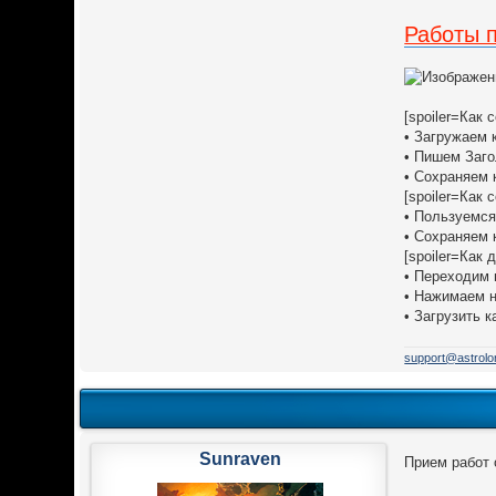
Работы п
[spoiler=Как
• Загружаем 
• Пишем Заго
• Сохраняем 
[spoiler=Как
• Пользуемс
• Сохраняем 
[spoiler=Как
• Переходим 
• Нажимаем н
• Загрузить 
support@astrolo
Sunraven
Прием работ 