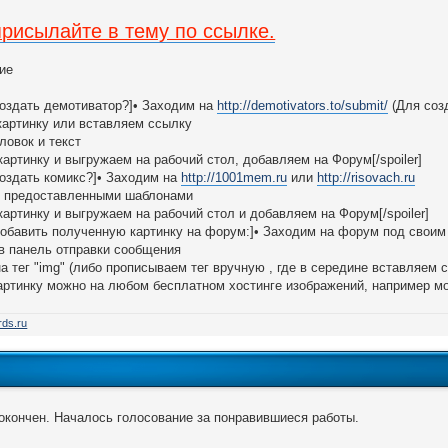
рисылайте в тему по ссылке.
 создать демотиватор?]• Заходим на
http://demotivators.to/submit/
(Для созд
картинку или вставляем ссылку
ловок и текст
картинку и выгружаем на рабочий стол, добавляем на Форум[/spoiler]
 создать комикс?]• Заходим на
http://1001mem.ru
или
http://risovach.ru
я предоставленными шаблонами
картинку и выгружаем на рабочий стол и добавляем на Форум[/spoiler]
 добавить полученную картинку на форум:]• Заходим на форум под своим
в панель отправки сообщения
а тег "img" (либо прописываем тег вручную , где в середине вставляем 
картинку можно на любом бесплатном хостинге изображений, например 
rds.ru
окончен. Началось голосование за понравившиеся работы.