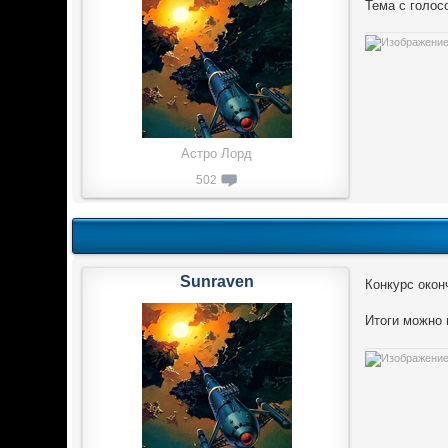
Тема с голо
Астро Лорд
502
Sunraven
Конкурс окон
Итоги можно