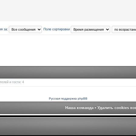
я за:
Поле сортировки
елей и гости: 4
Русская поддержка phpBB
Наша команда
•
Удалить cookies к