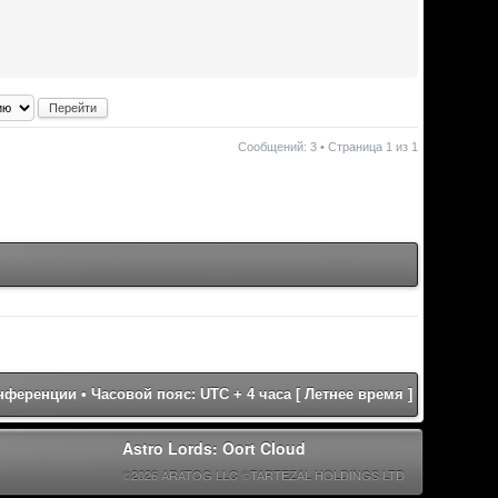
Сообщений: 3 • Страница
1
из
1
онференции
• Часовой пояс: UTC + 4 часа [ Летнее время ]
Astro Lords: Oort Cloud
©2026 ARATOG LLC ©TARTEZAL HOLDINGS LTD