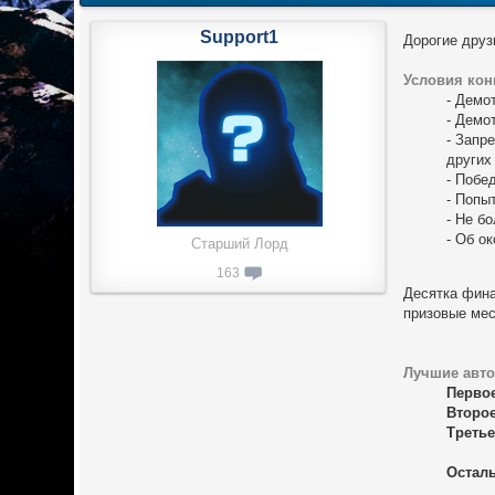
Support1
Дорогие друз
Условия кон
- Демо
- Демо
- Запр
других
- Побе
- Попы
- Не б
- Об о
Старший Лорд
163
Десятка фина
призовые мес
Лучшие авто
Перво
Второ
Третье
Осталь