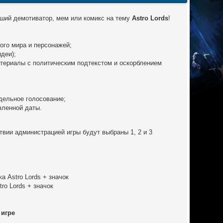
чший демотиватор, мем или комикс на тему
Astro Lords
!
вого мира и персонажей;
деи);
атериалы с политическим подтекстом и оскорблением
тдельное голосование;
вленной даты.
вии администрацией игры будут выбраны 1, 2 и 3
а Astro Lords + значок
ro Lords + значок
 игре