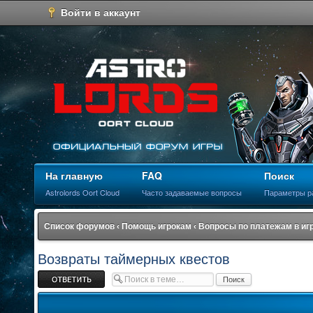
Войти в аккаунт
На главную
FAQ
Поиск
Astrolords Oort Cloud
Часто задаваемые вопросы
Параметры р
Список форумов
‹
Помощь игрокам
‹
Вопросы по платежам в иг
Возвраты таймерных квестов
Ответить