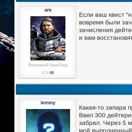
ars
Если ваш квест "н
вовремя были зач
зачисления дейте
и вам восстановя
Верховный АрхиЛорд
673
lemmy
Какая-то запара 
Ввел 300 дейтерия
забрал. Через 5 м
мой выполненный 