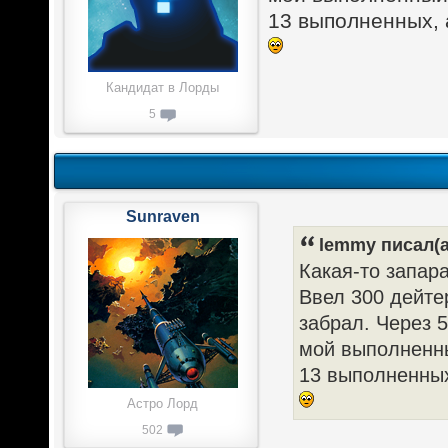
13 выполненных, а
Кандидат в Лорды
5
Sunraven
lemmy писал(а
Какая-то запар
Ввел 300 дейтер
забрал. Через 5
мой выполненны
13 выполненных
Астро Лорд
502