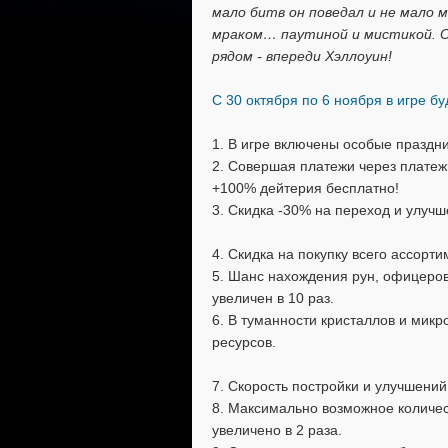
мало битв он поведал и не мало 
мраком… паутиной и мистикой. О
рядом - впереди Хэллоуин!
С 30 октября по 6 ноября в игре 
1. В игре включены особые празд
2. Совершая платежи через платеж
+100% дейтерия бесплатно!
3. Скидка -30% на переход и улуч
4. Скидка на покупку всего ассорт
5. Шанс нахождения рун, офицеров
увеличен в 10 раз.
6. В туманности кристаллов и микр
ресурсов.
7. Скорость постройки и улучшени
8. Максимально возможное количес
увеличено в 2 раза.