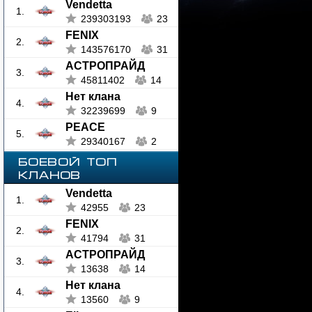
Vendetta
1.
239303193
23
FENIX
2.
143576170
31
АСТРОПРАЙД
3.
45811402
14
Нет клана
4.
32239699
9
PEACE
5.
29340167
2
БОЕВОЙ ТОП
КЛАНОВ
Vendetta
1.
42955
23
FENIX
2.
41794
31
АСТРОПРАЙД
3.
13638
14
Нет клана
4.
13560
9