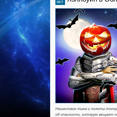
OCT
Нашествие тыкв и полеты топор
об опасности, которую вещает с