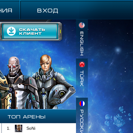
ния
ВХОД
Топ Арены
1.
SoNi