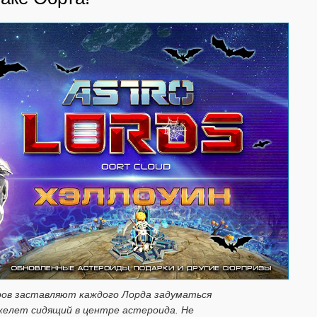
ов заставляют каждого Лорда задуматься
келет сидящий в центре астероида. Не