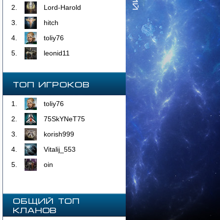
2.
Lord-Harold
3.
hitch
4.
toliy76
5.
leonid11
Топ Игроков
1.
toliy76
2.
75SkYNeT75
3.
korish999
4.
Vitalij_553
5.
oin
ОБЩИЙ ТОП
КЛАНОВ