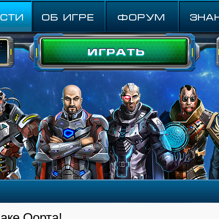
СТИ
ОБ ИГРЕ
ФОРУМ
Зна
:
аке Оорта!