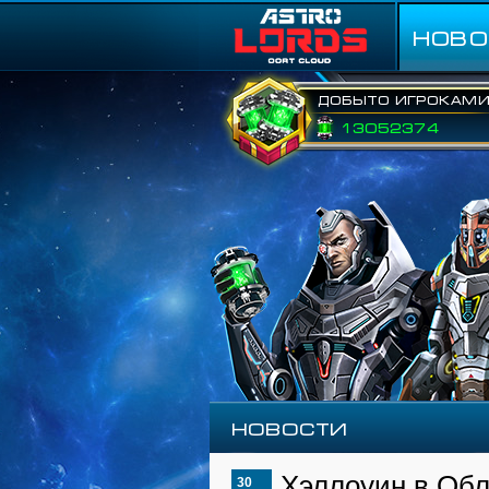
НОВО
Добыто игроками
13052374
Новости
Хэллоуин в Обл
30