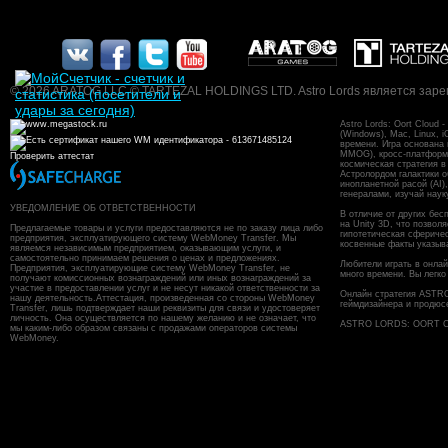
© 2026 ARATOG LLC © TARTEZAL HOLDINGS LTD. Astro Lords является заре
Astro Lords: Oort Cloud
(Windows), Mac, Linux, 
времени. Игра основана
MMOG), кросс-платформен
Проверить аттестат
космическая стратегия в
Астролордом галактики о
инопланетной расой (AI)
генералами, изучай наук
УВЕДОМЛЕНИЕ ОБ ОТВЕТСТВЕННОСТИ
В отличие от других бес
на Unity 3D, что позвол
Предлагаемые товары и услуги предоставляются не по заказу лица либо
гипотетическая сфериче
предприятия, эксплуатирующего систему WebMoney Transfer. Мы
косвенные факты указыв
являемся независимым предприятием, оказывающим услуги, и
самостоятельно принимаем решения о ценах и предложениях.
Любители играть в онлайн
Предприятия, эксплуатирующие систему WebMoney Transfer, не
много времени. Вы легко
получают комиссионных вознаграждений или иных вознаграждений за
участие в предоставлении услуг и не несут никакой ответственности за
Онлайн стратегия ASTR
нашу деятельность.Аттестация, произведенная со стороны WebMoney
геймдизайнера и продюс
Transfer, лишь подтверждает наши реквизиты для связи и удостоверяет
личность. Она осуществляется по нашему желанию и не означает, что
ASTRO LORDS: OORT CL
мы каким-либо образом связаны с продажами операторов системы
WebMoney.