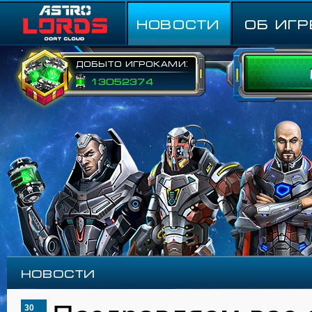
НОВОСТИ
ОБ ИГР
Добыто игроками:
13052374
Новости
30