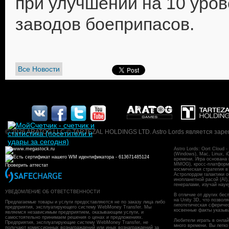
при улучшении на 10 уро
заводов боеприпасов.
Все Новости
© 2026 ARATOG LLC © TARTEZAL HOLDINGS LTD. Astro Lords является заре
Astro Lords: Oort Cloud
(Windows), Mac, Linux, 
времени. Игра основана
MMOG), кросс-платформен
Проверить аттестат
космическая стратегия в
Астролордом галактики о
инопланетной расой (AI)
генералами, изучай наук
УВЕДОМЛЕНИЕ ОБ ОТВЕТСТВЕННОСТИ
В отличие от других бес
на Unity 3D, что позвол
Предлагаемые товары и услуги предоставляются не по заказу лица либо
гипотетическая сфериче
предприятия, эксплуатирующего систему WebMoney Transfer. Мы
косвенные факты указыв
являемся независимым предприятием, оказывающим услуги, и
самостоятельно принимаем решения о ценах и предложениях.
Любители играть в онлайн
Предприятия, эксплуатирующие систему WebMoney Transfer, не
много времени. Вы легко
получают комиссионных вознаграждений или иных вознаграждений за