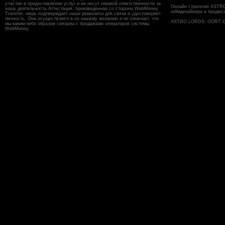
участие в предоставлении услуг и не несут никакой ответственности за
Онлайн стратегия ASTR
нашу деятельность.Аттестация, произведенная со стороны WebMoney
геймдизайнера и продюс
Transfer, лишь подтверждает наши реквизиты для связи и удостоверяет
личность. Она осуществляется по нашему желанию и не означает, что
ASTRO LORDS: OORT CL
мы каким-либо образом связаны с продажами операторов системы
WebMoney.