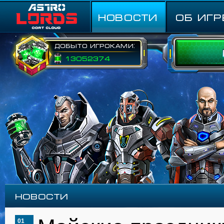
НОВОСТИ
ОБ ИГР
Добыто игроками:
13052374
Новости
01